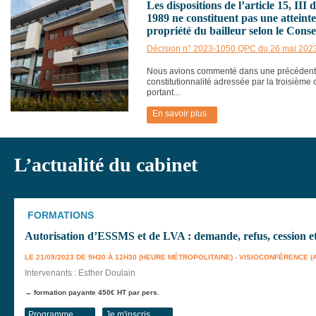
Les dispositions de l’article 15, III d
1989 ne constituent pas une atteint
propriété du bailleur selon le Conse
Décision n° 2023-1050 QPC du 26 mai 202
Nous avions commenté dans une précédente 
constitutionnalité adressée par la troisième
portant...
En savoir plus
L’actualité du cabinet
FORMATIONS
Autorisation d’ESSMS et de LVA : demande, refus, cession et
LE 21/09/2023 DE 9H30 À 12H30 (HEURE MÉTROPOLITAINE) - VISIOCONFÉRENCE 
Intervenants : Esther Doulain
→ formation payante 450€ HT par pers.
Programme
Je m'inscris