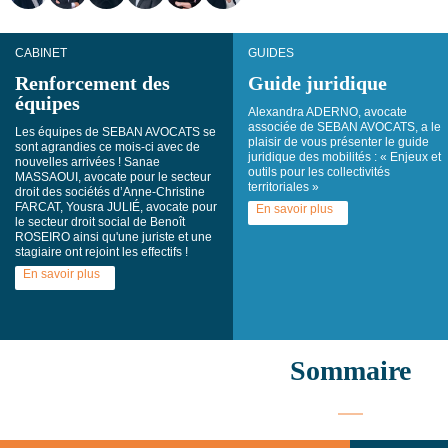
CABINET
GUIDES
Renforcement des
Guide juridique
équipes
Alexandra ADERNO, avocate
associée de SEBAN AVOCATS, a le
Les équipes de SEBAN AVOCATS se
plaisir de vous présenter le guide
sont agrandies ce mois-ci avec de
juridique des mobilités : « Enjeux et
nouvelles arrivées ! Sanae
outils pour les collectivités
MASSAOUI, avocate pour le secteur
territoriales »
droit des sociétés d’Anne-Christine
FARCAT, Yousra JULIÉ, avocate pour
En savoir plus
le secteur droit social de Benoît
ROSEIRO ainsi qu'une juriste et une
stagiaire ont rejoint les effectifs !
En savoir plus
Sommaire