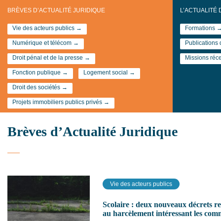
BRÈVES D’ACTUALITÉ JURIDIQUE
L’ACTUALITÉ 
Vie des acteurs publics →
Formations 
Numérique et télécom →
Publications
Droit pénal et de la presse →
Missions réc
Fonction publique →
Logement social →
Droit des sociétés →
Projets immobiliers publics privés →
Brèves d’Actualité Juridique
Vie des acteurs publics
Scolaire : deux nouveaux décrets rel
au harcèlement intéressant les co