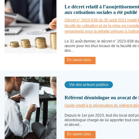
Le décret relatif à l’assujettisseme
aux cotisations sociales a été publié
Décret n° 2023-838 du 30 août 2023 relatif 
faculté de cotisation et de la prise en comp
versements pour la retraite prévues à l'arti
Le 31 août dernier, le décret n° 2023-838 du
œuvre pour les élus locaux de la faculté de c
des...
En savoir plus
Vie des acteurs publics
Référent déontologue ou avocat de la 
Guide relatif à la désignation du référent dé
Depuis le 1er juin 2023, tout élu local doit p
déontologue chargé de lui apporter tout cons
et décret...
En savoir plus