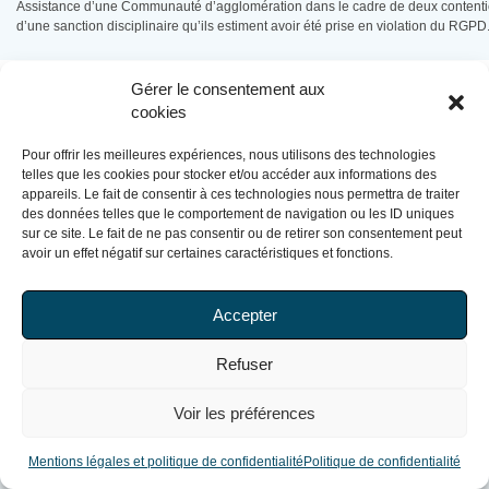
Assistance d’une Communauté d’agglomération dans le cadre de deux contentieu
d’une sanction disciplinaire qu’ils estiment avoir été prise en violation du RGPD
Fonction publique
Gérer le consentement aux
cookies
Commune de plus de 50.000 habitants (Région parisienne)
Assistance d’une Commune lors de deux conseils de discipline au cours desque
fonctionnaires des sanctions de révocation à raison de faits d’agression sexuell
Pour offrir les meilleures expériences, nous utilisons des technologies
personnes ayant la qualité de stagiaire ou d’apprenti.
telles que les cookies pour stocker et/ou accéder aux informations des
appareils. Le fait de consentir à ces technologies nous permettra de traiter
des données telles que le comportement de navigation ou les ID uniques
Fonction publique
sur ce site. Le fait de ne pas consentir ou de retirer son consentement peut
avoir un effet négatif sur certaines caractéristiques et fonctions.
Département (Région sud-ouest)
Représentation d’un Département dans le cadre d’un référé-suspension introduit
prolongation de sa suspension.
Accepter
Fonction publique
Refuser
Commune de plus de 100.000 habitants (Région parisienne)
Analyse juridique de la légalité d’une décision de licenciement en cours de pér
Voir les préférences
régularisation de celle-ci à la suite de l’identification d’un vice de procédure.
Mentions légales et politique de confidentialité
Politique de confidentialité
Fonction publique