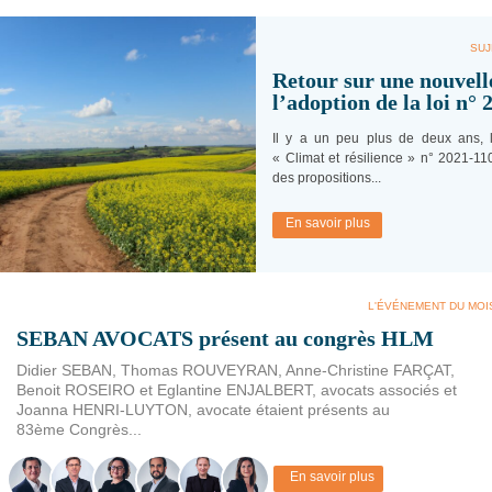
SUJ
Retour sur une nouvell
l’adoption de la loi n° 
Il y a un peu plus de deux ans, l
« Climat et résilience » n° 2021-11
des propositions...
En savoir plus
L'ÉVÉNEMENT DU MOI
SEBAN AVOCATS présent au congrès HLM
Didier SEBAN, Thomas ROUVEYRAN, Anne-Christine FARÇAT,
Benoit ROSEIRO et Eglantine ENJALBERT, avocats associés et
Joanna HENRI-LUYTON, avocate étaient présents au
83ème Congrès...
En savoir plus