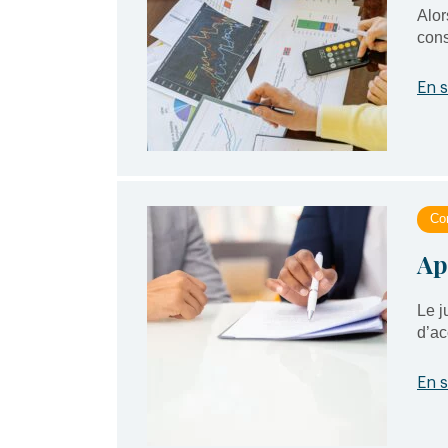
Alor
cons
En s
Con
Ap
Le j
d’ac
En s