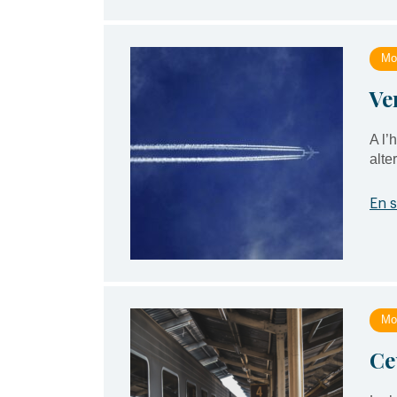
Mob
Ve
A l’
alte
En s
Mob
Ce