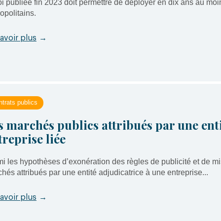
oi publiée fin 2023 doit permettre de déployer en dix ans au mo
opolitains.
avoir plus
→
trats publics
s marchés publics attribués par une enti
treprise liée
i les hypothèses d’exonération des règles de publicité et de m
hés attribués par une entité adjudicatrice à une entreprise...
avoir plus
→