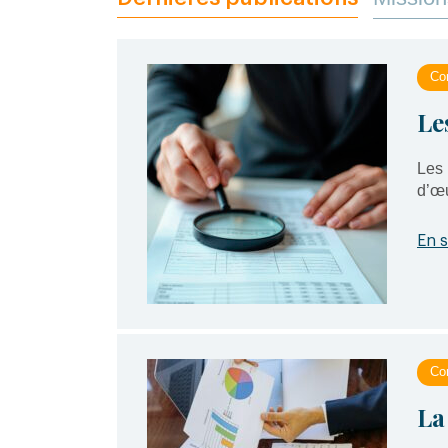
Con
Le
Les 
d’œu
En s
Con
La