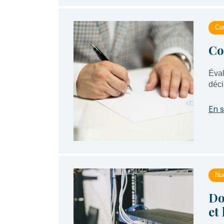
Con
Co
Éval
déci
En s
Nu
Do
et