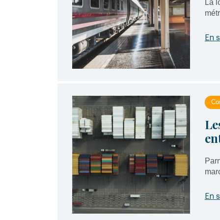
La l
métr
En s
Con
Le
en
Parm
marc
En s