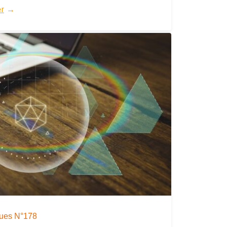
er
→
iques N°178