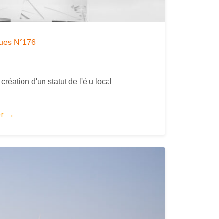
iques N°176
création d'un statut de l'élu local
er
→