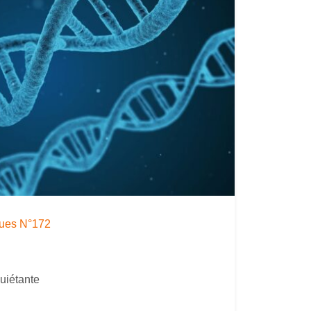
iques N°172
quiétante