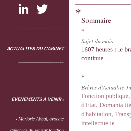
*
Sommaire
______________________
*
Sujet du mois
1607 heures : le br
ACTUALITES DU CABINET
continue
______________________
*
Brèves d’Actualité J
Fonction publique
EVENEMENTS A VENIR :
,
d'Etat
Domanialité
,
d'habitation
Transp
- Marjorie Abbal, avocate
intellectuelle
directrice du secteur fonction