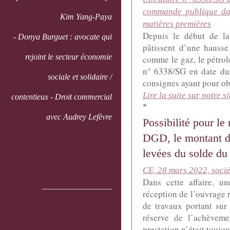
commande publique dan
Kim Yang-Paya
matières premières
Depuis le début de la
- Donya Burguet : avocate qui
pâtissent d’une hausse
rejoint le secteur économie
comme le gaz, le pétrole
n° 6338/SG en date du 
sociale et solidaire /
consignes ayant pour obj
Lire la suite sur notre si
contentieux - Droit commercial
*
avec Audrey Lefèvre
Possibilité pour le
DGD, le montant de
levées du solde du 
CE, 28 mars 2022, soci
Dans cette affaire, u
_________________
réception de l’ouvrage r
de travaux portant sur
réserve de l’achèvemen
prestation n’était toujour