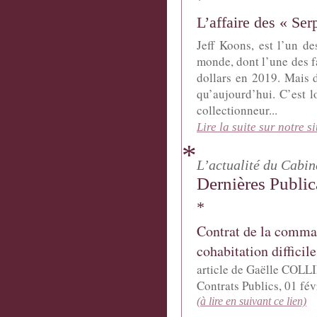
*
L’affaire des « Ser
Jeff Koons, est l’un de
monde, dont l’une des f
dollars en 2019. Mais d
qu’aujourd’hui. C’est 
collectionneur...
Lire la suite sur notre si
*
L’actualité du Cabin
Dernières Public
*
Contrat de la comman
cohabitation difficile
article de Gaëlle
COLL
Contrats Publics, 01 fé
(à lire en suivant ce lien)