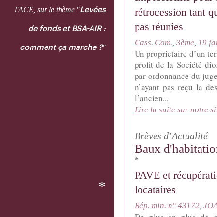
l'ACE, sur le thème "
Levées
rétrocession tant q
pas réunies
de fonds et BSA-AIR :
Cass. Com., 3ème, 19 ja
"
comment ça marche ?
Un propriétaire d’un te
profit de la Société d
par ordonnance du juge 
n’ayant pas reçu la des
l’ancien...
Lire la suite sur notre si
Brèves d’Actualité
Baux d'habitatio
*
PAVE et récupérati
*
locataires
Rép. min. n° 43172, JOA
De plus en plus de c