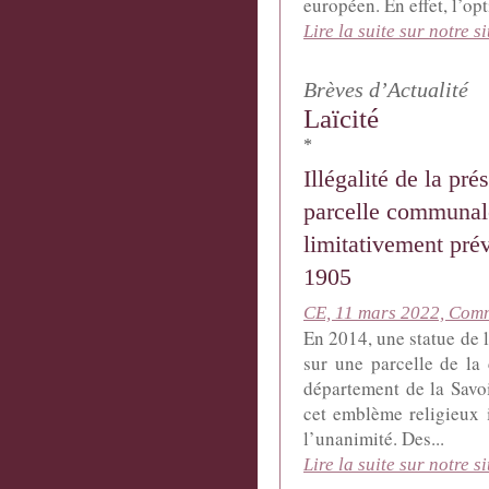
européen. En effet, l’opt
Lire la suite sur notre si
Brèves d’Actualité
Laïcité
*
Illégalité de la pr
parcelle communal
limitativement prév
1905
CE, 11 mars 2022, Comm
En 2014, une statue de l
sur une parcelle de la
département de la Savoi
cet emblème religieux 
l’unanimité. Des...
Lire la suite sur notre si