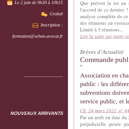
Que prévoit la loi au 
Le 2 juin de 9h30 à 10h15
l'accord de ce dernier ?
Gratuit
analyse complète de ce 
des réunions en visioco
Inscription :
Limité à 3 réunions...
formation@seban-avocat.fr
Lire la suite sur notre si
Brèves d’Actualité
Commande publ
*
Association en cha
_________________
public : les différ
subventions doiven
service public, et 
CE, 24 mars 2022, n° 4
NOUVEAUX ARRIVANTS
Par un arrêt en date du
préjudicielle posée pa