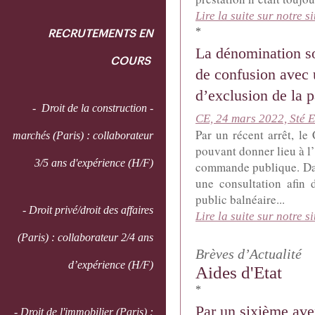
Lire la suite sur notre si
*
RECRUTEMENTS EN
La dénomination so
COURS
de confusion avec 
d’exclusion de la 
- Droit de la construction -
CE, 24 mars 2022, Sté 
Par un récent arrêt, le
marchés (Paris) : collaborateur
pouvant donner lieu à l’
3/5 ans d'expérience (H/F)
commande publique. Dan
une consultation afin 
public balnéaire...
- Droit privé/droit des affaires
Lire la suite sur notre si
(Paris) : collaborateur 2/4 ans
Brèves d’Actualité
d’expérience (H/F)
Aides d'Etat
*
Par un sixième av
- Droit de l'immobilier (Paris) :