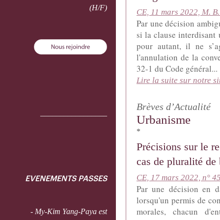
(H/F)
CE, 11 mars 2022, M. B
Par une décision ambigu
si la clause interdisant
pour autant, il ne s’a
l'annulation de la con
32-1 du Code général...
Lire la suite sur notre si
Brèves d’Actualité
_________________
Urbanisme
*
Précisions sur le 
cas de pluralité de 
CE, 17 mars 2022, n° 4
EVENEMENTS PASSES
Par une décision en da
lorsqu'un permis de con
morales, chacun d'en
- My-Kim Yang-Paya est