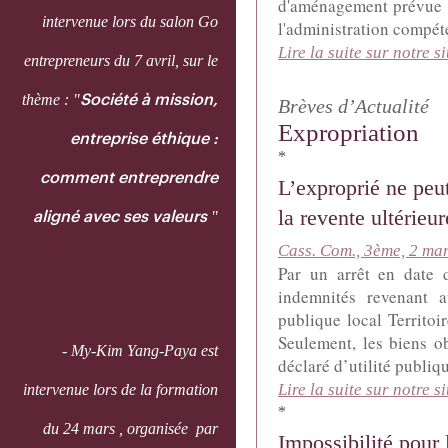
d'aménagement prévue a
intervenue lors du salon Go
l'administration compéte
Lire la suite sur notre si
entrepreneurs du 7 avril, sur le
thème : "
Société à mission,
Brèves d’Actualité
Expropriation
entreprise éthique :
*
comment entreprendre
L’exproprié ne peu
la revente ultérieu
"
aligné avec ses valeurs
Cass. Com., 3ème, 2 ma
Par un arrêt en date 
indemnités revenant a
publique local Territoi
Seulement, les biens o
- My-Kim Yang-Paya est
déclaré d’utilité publiqu
Lire la suite sur notre si
intervenue lors de la formation
*
du 24 mars , organisée par
Impossibilité pour 