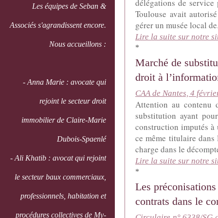
délégations de service 
Les équipes de Seban &
Toulouse avait autoris
gérer un musée local de.
Associés s'agrandissent encore.
Lire la suite sur notre si
Nous accueillons :
*
Marché de substitut
droit à l’information
- Anna Marie : avocate qui
CAA de Nantes, 4 févri
rejoint le secteur droit
Attention au contenu 
substitution ayant pou
immobilier de Claire-Marie
construction imputés à u
ce même titulaire dans 
Dubois-Spaenlé
charge dans le décompte
- Ali Khatib : avocat qui rejoint
Lire la suite sur notre si
*
le secteur baux commerciaux,
Les préconisations
professionnels, habitation et
contrats dans le co
procédures collectives de My-
Circulaire n° 6338/SG d