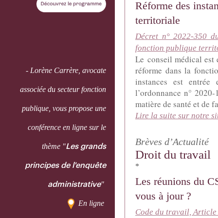
Réforme des instan
territoriale
Décret n° 2022-350 du
fonction publique territ
Le conseil médical est 
réforme dans la fonctio
-
Lorène Carrère, avocate
instances est entrée
associée du secteur fonction
l’ordonnance n° 2020-
matière de santé et de fa
publique, vous propose une
Lire la suite sur notre si
conférence en ligne sur le
Brèves d’Actualité
thème "
Les grands
Droit du travail
principes de l'enquête
*
Les réunions du CS
"
administrative
vous à jour ?
En ligne
Code du travail, Articl