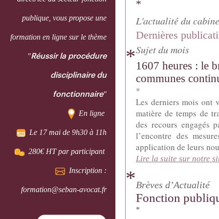
*
publique, vous propose une
L'actualité du cabine
Dernières publicat
formation en ligne sur le thème
Sujet du mois
*
"
Réussir la procédure
1607 heures : le br
disciplinaire du
communes contin
*
"
fonctionnaire
Les derniers mois ont 
matière de temps de tra
En ligne
des recours engagés pa
Le 17 mai de 9h30 à 11h
l’encontre des mesure
application de leurs nouv
280€ HT par participant
Lire la suite sur notre si
Inscription :
*
Brèves d’Actualité
formation@seban-avocat.fr
Fonction publiq
*