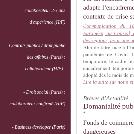
adapte l’encadreme
collaborateur 2/3 ans
contexte de crise s
d'expérience (H/F)
Communication du 1
Européen, au Conseil, 
des régions, pour une p
- Contrats publics / droit public
Afin de faire face à l’
pandémie de Covid 1
des affaires (Paris) :
temporaire, le cadre ré
encadrement temporaire
collaborateur (H/F)
adopté dès le mois de ma
Lire la suite sur notre si
- Droit social (Paris) :
Brèves d’Actualité
collaborateur confirmé (H/F)
Domanialité pub
*
Fonds de commerce 
- Business developer (Paris)
dangereuses