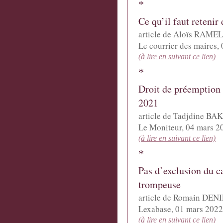
*
Ce qu’il faut retenir
article de Aloïs
RAMEL
Le courrier des maires,
(à lire en suivant ce lien)
*
Droit de préemption 
2021
article de Tadjdine
BAK
Le Moniteur, 04 mars 2
(à lire en suivant ce lien)
*
Pas d’exclusion du c
trompeuse
article de Romain
DENI
Lexabase, 01 mars 2022
(à lire en suivant ce lien)