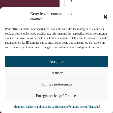
*
Réseaux de communica
Gérer le consentement aux
publique
cookies
Représentation en défe
par un délégataire de s
Pour offrir les meilleures expériences, nous utilisons des technologies telles que les
cookies pour stocker et/ou accéder aux informations des appareils. Le fait de consentir
à l’encontre de 9 titres 
à ces technologies nous permettra de traiter des données telles que le comportement de
la production de docum
navigation ou les ID uniques sur ce site. Le fait de ne pas consentir ou de retirer son
Région sud-ouest)
consentement peut avoir un effet négatif sur certaines caractéristiques et fonctions.
*
Accepter
Représentation en défe
par un délégataire de s
Refuser
à l’encontre de 9 titres 
la production de docum
Voir les préférences
Région sud-ouest)
*
Enregistrer les préférences
Intercommunalité
Mentions légales et politique de confidentialité
Politique de confidentialité
Réalisation d’une analy
Gérer le consentement