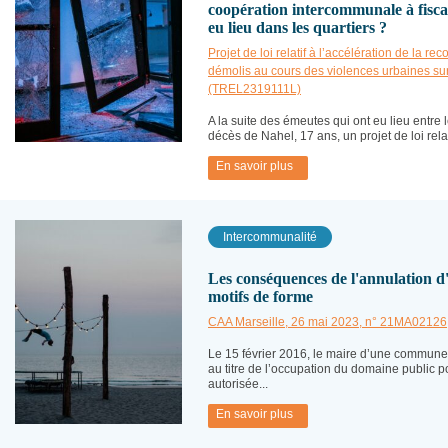
coopération intercommunale à fisca
eu lieu dans les quartiers ?
Projet de loi relatif à l’accélération de la 
démolis au cours des violences urbaines sur
(TREL2319111L)
A la suite des émeutes qui ont eu lieu entre le
décès de Nahel, 17 ans, un projet de loi relati
En savoir plus
Intercommunalité
Les conséquences de l'annulation d'
motifs de forme
CAA Marseille, 26 mai 2023, n° 21MA02126
Le 15 février 2016, le maire d’une commune a
au titre de l’occupation du domaine public po
autorisée...
En savoir plus