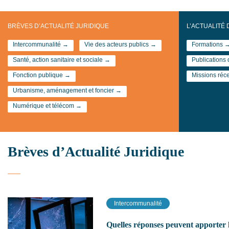
BRÈVES D’ACTUALITÉ JURIDIQUE
L’ACTUALITÉ 
Intercommunalité →
Vie des acteurs publics →
Formations 
Santé, action sanitaire et sociale →
Publications
Fonction publique →
Missions réc
Urbanisme, aménagement et foncier →
Numérique et télécom →
Brèves d’Actualité Juridique
Intercommunalité
Quelles réponses peuvent apporter l