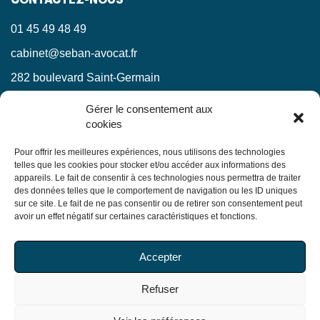
CONTACTEZ-NOUS
01 45 49 48 49
cabinet@seban-avocat.fr
282 boulevard Saint-Germain
75007 Paris
Gérer le consentement aux
cookies
LinkedIn
RESTEZ INFORMÉS !
Pour offrir les meilleures expériences, nous utilisons des technologies
telles que les cookies pour stocker et/ou accéder aux informations des
appareils. Le fait de consentir à ces technologies nous permettra de traiter
Ne manquez pas nos actualités juridiques.
des données telles que le comportement de navigation ou les ID uniques
sur ce site. Le fait de ne pas consentir ou de retirer son consentement peut
avoir un effet négatif sur certaines caractéristiques et fonctions.
En soumettant ce formulaire, j’accepte que mes
Accepter
informations soient utilisées exclusivement dans le cadre
de ma demande, conformément à la
politique de
Refuser
confidentialité du Cabinet