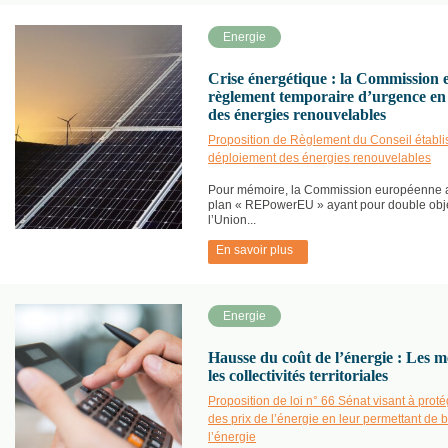
Energie
Crise énergétique : la Commission
règlement temporaire d’urgence en 
des énergies renouvelables
Proposition de Règlement du Conseil établis
déploiement des énergies renouvelables
Pour mémoire, la Commission européenne av
plan « REPowerEU » ayant pour double objec
l’Union...
En savoir plus
Energie
Hausse du coût de l’énergie : Les m
les collectivités territoriales
Proposition de loi n° 66 Sénat visant à protég
des prix de l’énergie en leur permettant de 
l’énergie