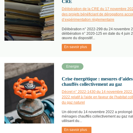
CRE
Délibération de la CRE du 17 novembre 20
des projets bénéficiant de dérogations accor
d’expérimentation réglementaire
Délibération n° 2022-299 du 24 novembre 20
délibération n° 2020-125 en date du 4 juin 2
œuvre du dispositif...
En savoir plus
Energie
Crise énergétique : mesures d’aide
chauffés collectivement au gaz
Décret n° 2022-1430 du 14 novembre 2022 mo
2022 relatif à l'aide en faveur de l'habitat co
du gaz naturel
Un décret du 14 novembre 2022 a prolongé le
ménages chauffés collectivement au gaz nat
utilisant du...
En savoir plus