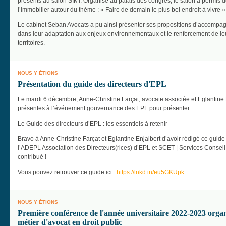
présents au salon SIMI. Organisé au palais des congrès, le salon a permis d
l’immobilier autour du thème : « Faire de demain le plus bel endroit à vivre »
Le cabinet Seban Avocats a pu ainsi présenter ses propositions d’accompag
dans leur adaptation aux enjeux environnementaux et le renforcement de leur 
territoires.
NOUS Y ÉTIONS
Présentation du guide des directeurs d'EPL
Le mardi 6 décembre, Anne-Christine Farçat, avocate associée et Eglantine En
présentes à l’événement gouvernance des EPL pour présenter :
Le Guide des directeurs d’EPL : les essentiels à retenir
Bravo à Anne-Christine Farçat et Eglantine Enjalbert d’avoir rédigé ce guide 
l’ADEPL Association des Directeurs(rices) d’EPL et SCET | Services Conseil E
contribué !
Vous pouvez retrouver ce guide ici :
https://lnkd.in/eu5GKUpk
NOUS Y ÉTIONS
Première conférence de l'année universitaire 2022-2023 organ
métier d'avocat en droit public