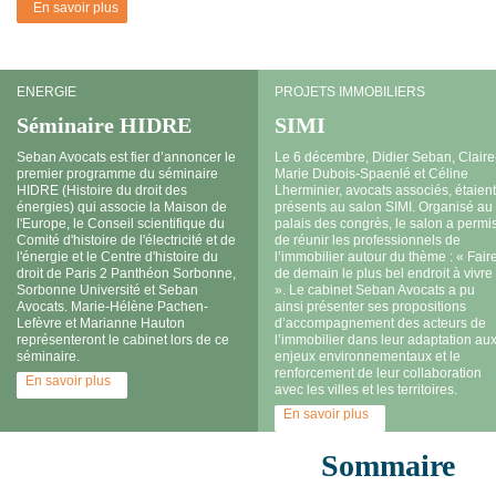
En savoir plus
ENERGIE
PROJETS IMMOBILIERS
Séminaire HIDRE
SIMI
Seban Avocats est fier d’annoncer le
Le 6 décembre, Didier Seban, Claire
premier programme du séminaire
Marie Dubois-Spaenlé et Céline
HIDRE (Histoire du droit des
Lherminier, avocats associés, étaient
énergies) qui associe la Maison de
présents au salon SIMI. Organisé au
l'Europe, le Conseil scientifique du
palais des congrès, le salon a permi
Comité d'histoire de l'électricité et de
de réunir les professionnels de
l'énergie et le Centre d'histoire du
l’immobilier autour du thème : « Fair
droit de Paris 2 Panthéon Sorbonne,
de demain le plus bel endroit à vivre
Sorbonne Université et Seban
». Le cabinet Seban Avocats a pu
Avocats. Marie-Hélène Pachen-
ainsi présenter ses propositions
Lefèvre et Marianne Hauton
d’accompagnement des acteurs de
représenteront le cabinet lors de ce
l’immobilier dans leur adaptation au
séminaire.
enjeux environnementaux et le
renforcement de leur collaboration
En savoir plus
avec les villes et les territoires.
En savoir plus
Sommaire