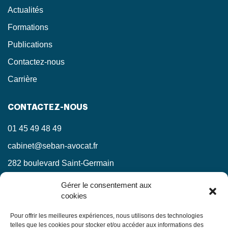
Actualités
Formations
Publications
Contactez-nous
Carrière
CONTACTEZ-NOUS
01 45 49 48 49
cabinet@seban-avocat.fr
282 boulevard Saint-Germain
75007 Paris
Gérer le consentement aux
cookies
LinkedIn
RESTEZ INFORMÉS !
Pour offrir les meilleures expériences, nous utilisons des technologies
telles que les cookies pour stocker et/ou accéder aux informations des