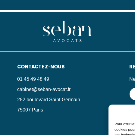
CONTACTEZ-NOUS
RE
01 45 49 48 49
Ne
cabinet@seban-avocat.fr
282 boulevard Saint-Germain
75007 Paris
En
in
le
Pour offrir 
po
cookies pour