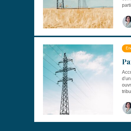
part
En
Pa
Acco
d'un
ouvr
trib