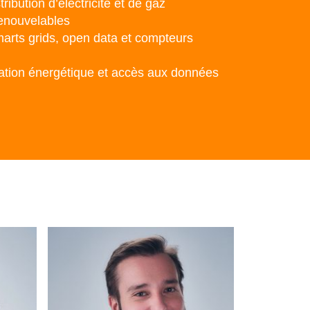
ibution d’électricité et de gaz
renouvelables
arts grids, open data et compteurs
cation énergétique et accès aux données