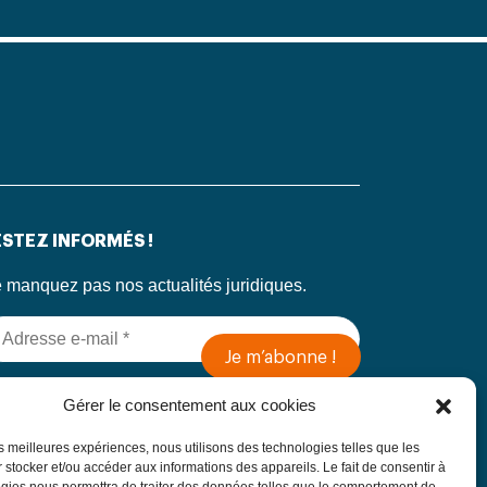
STEZ INFORMÉS !
 manquez pas nos actualités juridiques.
 soumettant ce formulaire, j’accepte que mes
Gérer le consentement aux cookies
formations soient utilisées exclusivement dans
 cadre de ma demande, conformément à la
les meilleures expériences, nous utilisons des technologies telles que les
litique de confidentialité du Cabinet
 stocker et/ou accéder aux informations des appareils. Le fait de consentir à