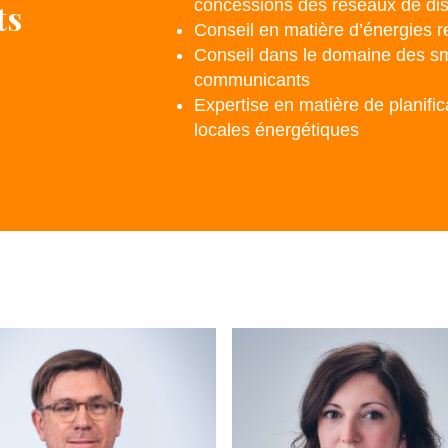
concessions des réseaux de distr
ts
Conseil en matière d’énergies 
Conseil dans le domaine des sm
communicants
Expertise en matière de planifi
locales énergétiques