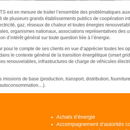
est en mesure de traiter l’ensemble des problématiques auxque
vilégié de plusieurs grands établissements publics de coopération
lectricité, gaz, réseaux de chaleur et toutes énergies renou
ales, organismes nationaux, associations représentatives des us
n d’intérêt général sur toute question liée à l’énergie.
r pour le compte de ses clients en vue d’apprécier toutes les opp
ans le contexte général de la transition énergétique (
smart gri
 renouvelables, infrastructures de charge de véhicules électri
ses missions de base (production, transport, distribution, fourni
, autoconsommation…).
Achats d’énergie
Accompagnement d’autorités co