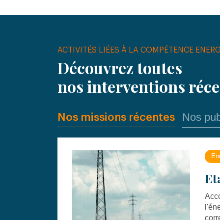
ACTIVITÉS LIÉES À LA COMPÉTENCE ENERG
Découvrez toutes
nos interventions réc
Nos pub
Nos missions récentes
En
Et
Acco
l'én
corr