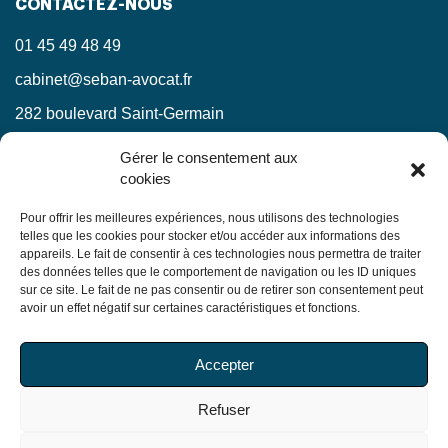
CONTACTEZ-NOUS
01 45 49 48 49
cabinet@seban-avocat.fr
282 boulevard Saint-Germain
75007 Paris
Gérer le consentement aux
cookies
LinkedIn
RESTEZ INFORMÉS !
Pour offrir les meilleures expériences, nous utilisons des technologies
telles que les cookies pour stocker et/ou accéder aux informations des
appareils. Le fait de consentir à ces technologies nous permettra de traiter
Ne manquez pas nos actualités juridiques.
des données telles que le comportement de navigation ou les ID uniques
sur ce site. Le fait de ne pas consentir ou de retirer son consentement peut
avoir un effet négatif sur certaines caractéristiques et fonctions.
En soumettant ce formulaire, j’accepte que mes
Accepter
informations soient utilisées exclusivement dans le cadre
de ma demande, conformément à la
politique de
Refuser
confidentialité du Cabinet