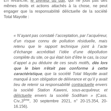
En revanche,
le preneur du bail
, qui ne jouit pas des
mêmes droits et actions attachés à la chose, ne peut
engager que la responsabilité délictuelle de la société
Total Mayotte :
« N’ayant pas constaté l’acceptation, par l’acquéreur,
d’un risque connu de pollution résiduelle, mais
retenu que le rapport technique joint à l’acte
d’échange accréditait l’idée d’une dépollution
complète du site, ce qui était loin d’être le cas, la cour
d’appel a pu déduire de ces seuls motifs,
dès lors
que le bien n’était pas conforme à cette
, que la société Total Mayotte avait
caractéristique
manqué à son obligation de délivrance et qu’il y avait
lieu de retenir sa responsabilité
contractuelle
envers
la société Station Kaweni, sous-acquéreur, et
délictuelle
envers la société Sodifram »
(Cass.
ème
Civ.,3
, 30 septembre 2021, n° 20-15.354, 20-
16.156).