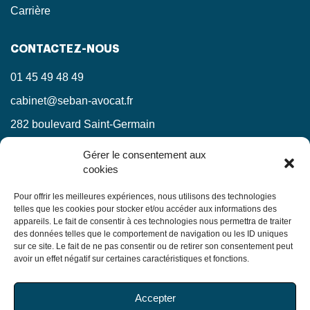
Carrière
CONTACTEZ-NOUS
01 45 49 48 49
cabinet@seban-avocat.fr
282 boulevard Saint-Germain
75007 Paris
Gérer le consentement aux
cookies
LinkedIn
RESTEZ INFORMÉS !
Pour offrir les meilleures expériences, nous utilisons des technologies
telles que les cookies pour stocker et/ou accéder aux informations des
appareils. Le fait de consentir à ces technologies nous permettra de traiter
Ne manquez pas nos actualités juridiques.
des données telles que le comportement de navigation ou les ID uniques
sur ce site. Le fait de ne pas consentir ou de retirer son consentement peut
avoir un effet négatif sur certaines caractéristiques et fonctions.
En soumettant ce formulaire, j’accepte que mes
Accepter