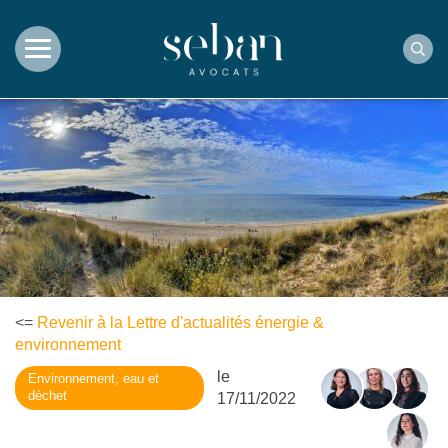
Rec
<=
Revenir à la Lettre d'actualités énergie &
environnement
le
Environnement, eau et
déchet
17/11/2022