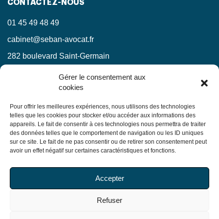
CONTACTEZ-NOUS
01 45 49 48 49
cabinet@seban-avocat.fr
282 boulevard Saint-Germain
75007 Paris
Gérer le consentement aux
cookies
LinkedIn
RESTEZ INFORMÉS !
Pour offrir les meilleures expériences, nous utilisons des technologies
telles que les cookies pour stocker et/ou accéder aux informations des
appareils. Le fait de consentir à ces technologies nous permettra de traiter
Ne manquez pas nos actualités juridiques.
des données telles que le comportement de navigation ou les ID uniques
sur ce site. Le fait de ne pas consentir ou de retirer son consentement peut
avoir un effet négatif sur certaines caractéristiques et fonctions.
En soumettant ce formulaire, j’accepte que mes
Accepter
informations soient utilisées exclusivement dans le cadre
de ma demande, conformément à la
politique de
Refuser
confidentialité du Cabinet