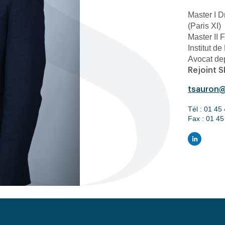
Master I Dr
(Paris XI)
Master II 
Institut de
Avocat de
Rejoint 
tsauron@
Tél :
01 45 
Fax :
01 45
LinkedI