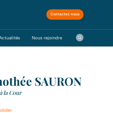
Contactez-nous
Recherche
Actualités
Nous rejoindre
mothée SAURON
à la Cour
obilier