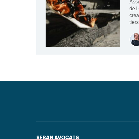
Assi
de l
créa
tier
SEBAN AVOCATS