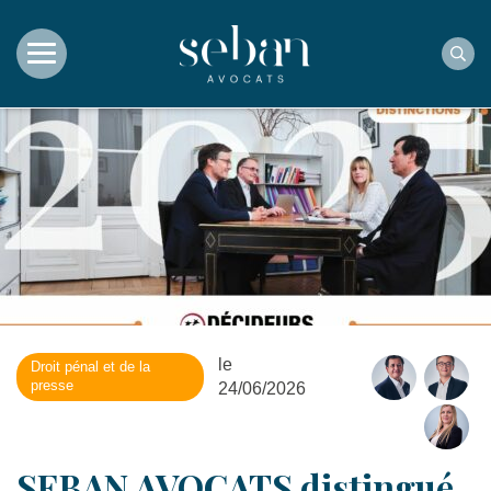
Rec
le
Droit pénal et de la
presse
24/06/2026
SEBAN AVOCATS distingué