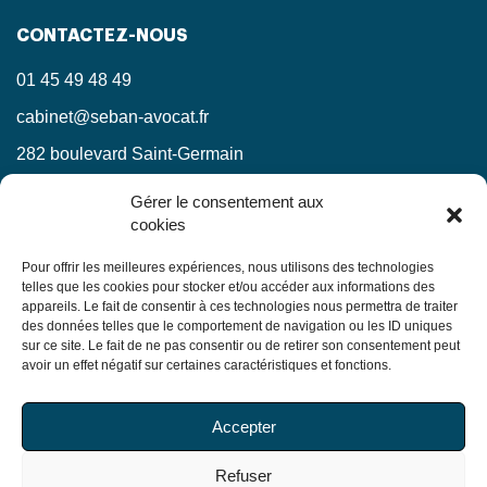
CONTACTEZ-NOUS
01 45 49 48 49
cabinet@seban-avocat.fr
282 boulevard Saint-Germain
75007 Paris
Gérer le consentement aux
cookies
LinkedIn
RESTEZ INFORMÉS !
Pour offrir les meilleures expériences, nous utilisons des technologies
telles que les cookies pour stocker et/ou accéder aux informations des
appareils. Le fait de consentir à ces technologies nous permettra de traiter
Ne manquez pas nos actualités juridiques.
des données telles que le comportement de navigation ou les ID uniques
sur ce site. Le fait de ne pas consentir ou de retirer son consentement peut
avoir un effet négatif sur certaines caractéristiques et fonctions.
En soumettant ce formulaire, j’accepte que mes
Accepter
informations soient utilisées exclusivement dans le cadre
de ma demande, conformément à la
politique de
Refuser