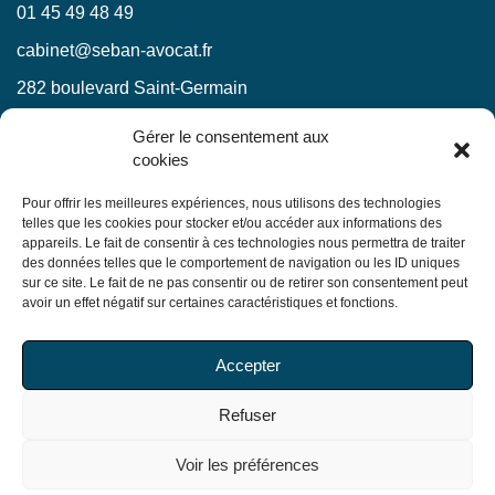
01 45 49 48 49
cabinet@seban-avocat.fr
282 boulevard Saint-Germain
75007 Paris
Gérer le consentement aux
cookies
LinkedIn
RESTEZ INFORMÉS !
Pour offrir les meilleures expériences, nous utilisons des technologies
telles que les cookies pour stocker et/ou accéder aux informations des
appareils. Le fait de consentir à ces technologies nous permettra de traiter
Ne manquez pas nos actualités juridiques.
des données telles que le comportement de navigation ou les ID uniques
sur ce site. Le fait de ne pas consentir ou de retirer son consentement peut
avoir un effet négatif sur certaines caractéristiques et fonctions.
En soumettant ce formulaire, j’accepte que mes
Accepter
informations soient utilisées exclusivement dans le cadre
de ma demande, conformément à la
politique de
Refuser
confidentialité du Cabinet
Voir les préférences
© Copyright 2026 Seban Avocats. Tous droits réservés