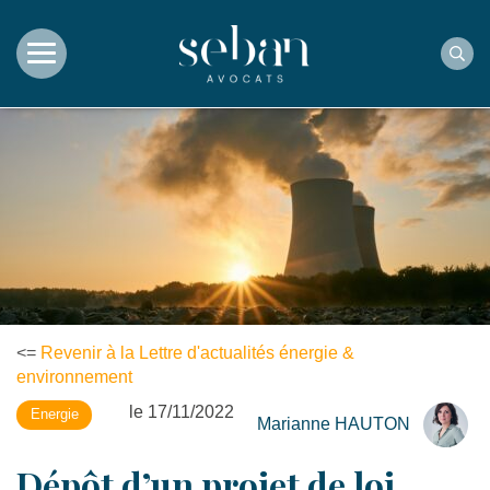
Rec
<=
Revenir à la Lettre d'actualités énergie &
environnement
le 17/11/2022
Energie
Marianne HAUTON
Dépôt d’un projet de loi