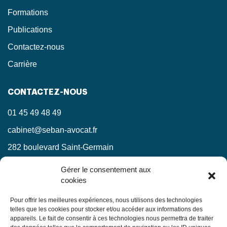
Formations
Publications
Contactez-nous
Carrière
CONTACTEZ-NOUS
01 45 49 48 49
cabinet@seban-avocat.fr
282 boulevard Saint-Germain
75007 Paris
Gérer le consentement aux
cookies
LinkedIn
RESTEZ INFORMÉS !
Pour offrir les meilleures expériences, nous utilisons des technologies
telles que les cookies pour stocker et/ou accéder aux informations des
appareils. Le fait de consentir à ces technologies nous permettra de traiter
Ne manquez pas nos actualités juridiques.