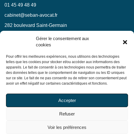
01 45 49 48 49
cabinet@seban-avocat.fr
282 boulevard Saint-Germain
75007 Paris
Gérer le consentement aux
cookies
LinkedIn
RESTEZ INFORMÉS !
Pour offrir les meilleures expériences, nous utilisons des technologies
telles que les cookies pour stocker et/ou accéder aux informations des
appareils. Le fait de consentir à ces technologies nous permettra de traiter
Ne manquez pas nos actualités juridiques.
des données telles que le comportement de navigation ou les ID uniques
sur ce site. Le fait de ne pas consentir ou de retirer son consentement peut
avoir un effet négatif sur certaines caractéristiques et fonctions.
En soumettant ce formulaire, j’accepte que mes
Accepter
informations soient utilisées exclusivement dans le cadre
de ma demande, conformément à la
politique de
Refuser
confidentialité du Cabinet
Voir les préférences
© Copyright 2026 Seban Avocats. Tous droits réservés