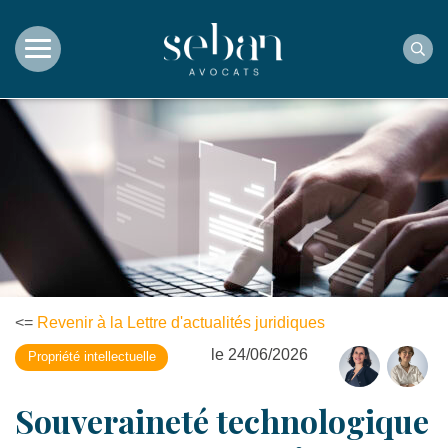
Rec
<=
Revenir à la Lettre d'actualités juridiques
le 24/06/2026
Propriété intellectuelle
Souveraineté technologique