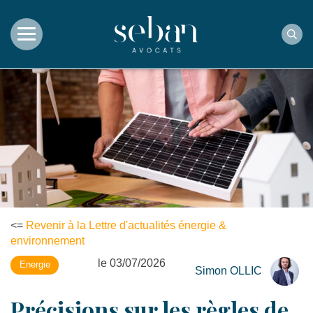
Rec
<=
Revenir à la Lettre d'actualités énergie &
environnement
le 03/07/2026
Energie
Simon OLLIC
Précisions sur les règles de