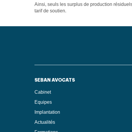
Ainsi, seuls les surplus de production résiduel
tarif de soutien.
SEBAN AVOCATS
Cabinet
Equipes
Implantation
Actualités