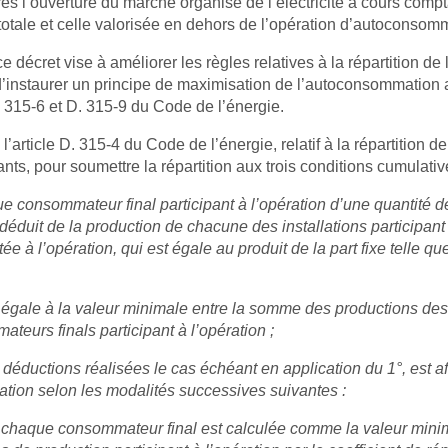
s l’ouverture du marché organisé de l’électricité à cours compta
otale et celle valorisée en dehors de l’opération d’autoconsom
 ce décret vise à améliorer les règles relatives à la répartition
d’instaurer un principe de maximisation de l’autoconsommation
D. 315-6 et D. 315-9 du Code de l’énergie.
l’article D. 315-4 du Code de l’énergie, relatif à la répartition 
nts, pour soumettre la répartition aux trois conditions cumulativ
ue consommateur final participant à l’opération d’une quantité d
st déduit de la production de chacune des installations participan
ée à l’opération, qui est égale au produit de la part fixe telle que
gale à la valeur minimale entre la somme des productions des ins
rs finals participant à l’opération ;
s déductions réalisées le cas échéant en application du 1°, est 
ation selon les modalités successives suivantes :
 à chaque consommateur final est calculée comme la valeur minim