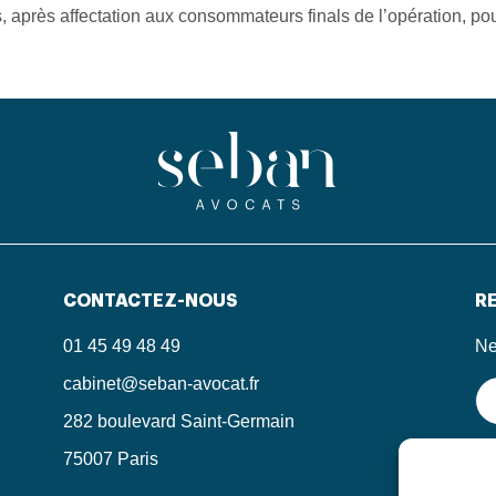
s, après affectation aux consommateurs finals de l’opération, pou
CONTACTEZ-NOUS
RE
01 45 49 48 49
Ne
cabinet@seban-avocat.fr
282 boulevard Saint-Germain
75007 Paris
En
in