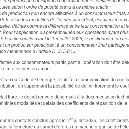
ns de production participant à l’opération par le coefficient de ré
culée selon l’ordre de priorité prévu à ce même article ;
de production non encore affectées à un consommateur final, apr
 315-6 selon les modalités de l’alinéa précédent, est affectée au
elle, définie comme la différence entre leur consommation et la 
. Pour l’application du présent alinéa aux opérations ayant plus 
315-9 a été conclu avant le 1er juillet 2026, le gestionnaire du ré
nt un producteur participant à un consommateur final participant
e mentionnée à l’article D. 315-8 ; »
 affectée aux consommateurs participant à l’opération doit être d
oit être effectuée en amont.
 315-6 du Code de l’énergie, relatif à la communication du coeffi
bution, en supprimant la possibilité de définir librement le coeff
on était libre, le décret renvoie désormais à la documentation te
 définir les modalités et délais des coefficients de répartition 
er
pour les contrats conclus après le 1
juillet 2026, les coefficient
vant la fermeture du carnet d’ordres du marché organisé de l’élec