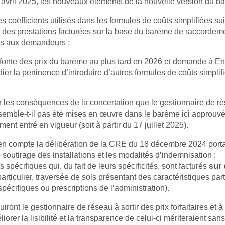
 avril 2025, les nouveaux éléments de la nouvelle version du b
s coefficients utilisés dans les formules de coûts simplifiées s
des prestations facturées sur la base du barème de raccordement
es aux demandeurs ;
onte des prix du barème au plus tard en 2026 et demande à Ened
 la pertinence d’introduire d’autres formules de coûts simplifiées
rer les conséquences de la concertation que le gestionnaire de 
emble-t-il pas été mises en œuvre dans le barème ici approuvé. 
nt entré en vigueur (soit à partir du 17 juillet 2025).
 en compte la délibération de la CRE du 18 décembre 2024 portan
outirage des installations et les modalités d’indemnisation ;
spécifiques qui, du fait de leurs spécificités, sont facturés
sur 
articulier, traversée de sols présentant des caractéristiques par
pécifiques ou prescriptions de l’administration).
ront le gestionnaire de réseau à sortir des prix forfaitaires et 
er la lisibilité et la transparence de celui-ci mériteraient san