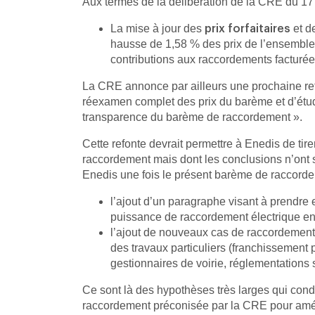
Aux termes de la délibération de la CRE du 17
La mise à jour des
et de
prix forfaitaires
hausse de 1,58 % des prix de l’ensemble 
contributions aux raccordements facturé
La CRE annonce par ailleurs une prochaine ref
réexamen complet des prix du barème et d’étudier
transparence du barème de raccordement ».
Cette refonte devrait permettre à Enedis de ti
raccordement mais dont les conclusions n’ont s
Enedis une fois le présent barème de raccordeme
l’ajout d’un paragraphe visant à prendre
puissance de raccordement électrique en s
l’ajout de nouveaux cas de raccordements 
des travaux particuliers (franchissement p
gestionnaires de voirie, réglementations s
Ce sont là des hypothèses très larges qui condui
raccordement préconisée par la CRE pour amélior