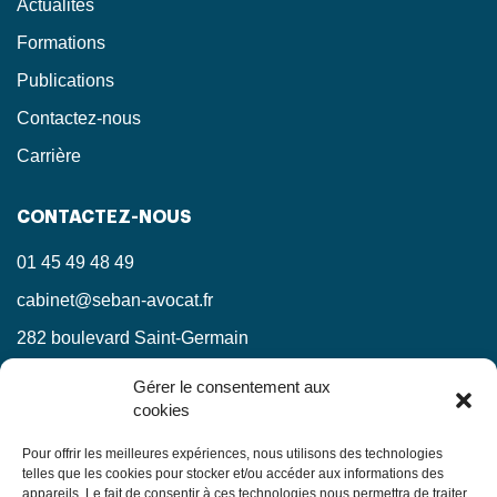
Actualités
Formations
Publications
Contactez-nous
Carrière
CONTACTEZ-NOUS
01 45 49 48 49
cabinet@seban-avocat.fr
282 boulevard Saint-Germain
75007 Paris
Gérer le consentement aux
cookies
LinkedIn
RESTEZ INFORMÉS !
Pour offrir les meilleures expériences, nous utilisons des technologies
telles que les cookies pour stocker et/ou accéder aux informations des
appareils. Le fait de consentir à ces technologies nous permettra de traiter
Ne manquez pas nos actualités juridiques.