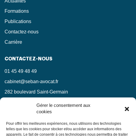
Actualités
Formations
Publications
Contactez-nous
Carrière
CONTACTEZ-NOUS
01 45 49 48 49
cabinet@seban-avocat.fr
282 boulevard Saint-Germain
75007 Paris
Gérer le consentement aux
cookies
LinkedIn
RESTEZ INFORMÉS !
Pour offrir les meilleures expériences, nous utilisons des technologies
telles que les cookies pour stocker et/ou accéder aux informations des
appareils. Le fait de consentir à ces technologies nous permettra de traiter
Ne manquez pas nos actualités juridiques.