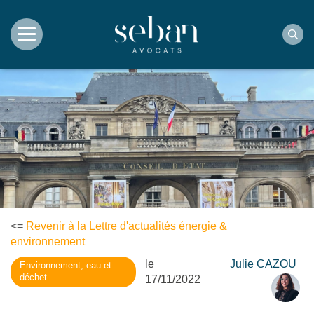
Rec
<=
Revenir à la Lettre d'actualités énergie &
environnement
le
Julie CAZOU
Environnement, eau et
déchet
17/11/2022