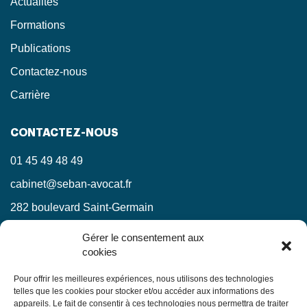
Actualités
Formations
Publications
Contactez-nous
Carrière
CONTACTEZ-NOUS
01 45 49 48 49
cabinet@seban-avocat.fr
282 boulevard Saint-Germain
75007 Paris
Gérer le consentement aux
cookies
LinkedIn
RESTEZ INFORMÉS !
Pour offrir les meilleures expériences, nous utilisons des technologies
telles que les cookies pour stocker et/ou accéder aux informations des
appareils. Le fait de consentir à ces technologies nous permettra de traiter
Ne manquez pas nos actualités juridiques.