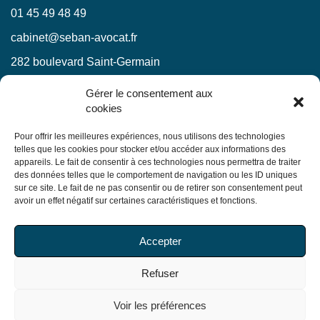
01 45 49 48 49
cabinet@seban-avocat.fr
282 boulevard Saint-Germain
75007 Paris
Gérer le consentement aux
cookies
LinkedIn
RESTEZ INFORMÉS !
Pour offrir les meilleures expériences, nous utilisons des technologies
telles que les cookies pour stocker et/ou accéder aux informations des
appareils. Le fait de consentir à ces technologies nous permettra de traiter
Ne manquez pas nos actualités juridiques.
des données telles que le comportement de navigation ou les ID uniques
sur ce site. Le fait de ne pas consentir ou de retirer son consentement peut
avoir un effet négatif sur certaines caractéristiques et fonctions.
En soumettant ce formulaire, j’accepte que mes
Accepter
informations soient utilisées exclusivement dans le cadre
de ma demande, conformément à la
politique de
Refuser
confidentialité du Cabinet
Voir les préférences
© Copyright 2026 Seban Avocats. Tous droits réservés