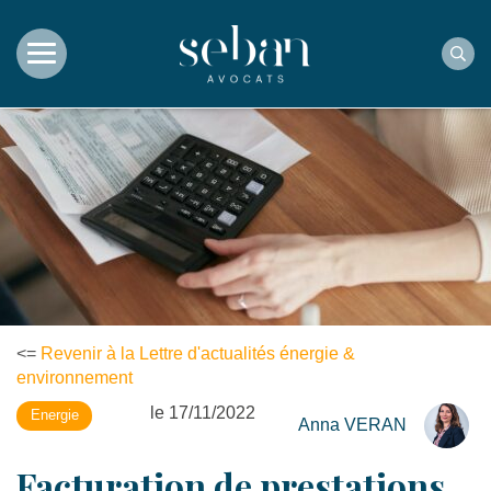
Rec
<=
Revenir à la Lettre d'actualités énergie &
environnement
le 17/11/2022
Energie
Anna VERAN
Facturation de prestations