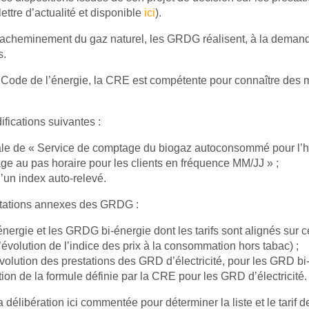
ttre d’actualité et disponible
ici
).
’acheminement du gaz naturel, les GRDG réalisent, à la demand
s.
u Code de l’énergie, la CRE est compétente pour connaître des m
ifications suivantes :
tale de « Service de comptage du biogaz autoconsommé pour l’h
ge au pas horaire pour les clients en fréquence MM/JJ » ;
d’un index auto-relevé.
restations annexes des GRDG :
ergie et les GRDG bi-énergie dont les tarifs sont alignés sur 
évolution de l’indice des prix à la consommation hors tabac) ;
lution des prestations des GRD d’électricité, pour les GRD bi-é
ation de la formule définie par la CRE pour les GRD d’électricité.
la délibération ici commentée pour déterminer la liste et le tari