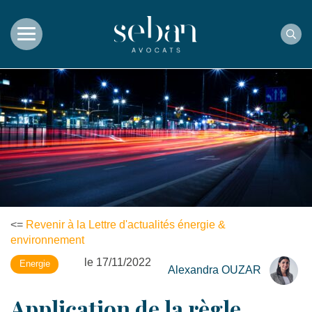
Rec
<=
Revenir à la Lettre d'actualités énergie &
environnement
le 17/11/2022
Energie
Alexandra OUZAR
Application de la règle