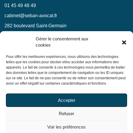
01 45 49 48 49
cabinet@seban-avocat.fr
282 boulevard Saint-Germain
75007 Paris
Gérer le consentement aux
cookies
LinkedIn
RESTEZ INFORMÉS !
Pour offrir les meilleures expériences, nous utilisons des technologies
telles que les cookies pour stocker et/ou accéder aux informations des
appareils. Le fait de consentir à ces technologies nous permettra de traiter
Ne manquez pas nos actualités juridiques.
des données telles que le comportement de navigation ou les ID uniques
sur ce site. Le fait de ne pas consentir ou de retirer son consentement peut
avoir un effet négatif sur certaines caractéristiques et fonctions.
En soumettant ce formulaire, j’accepte que mes
Accepter
informations soient utilisées exclusivement dans le cadre
de ma demande, conformément à la
politique de
Refuser
confidentialité du Cabinet
Voir les préférences
© Copyright 2026 Seban Avocats. Tous droits réservés