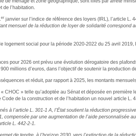
 de ménage et zone géographique, sont fixés par arrêté ministé
t de l’habitation.
er
1
janvier sur l’indice de référence des loyers (IRL), l’article L.
nt mensuel de la réduction de loyer de solidarité correspond au
e logement social pour la période 2020-2022 du 25 avril 2019, l
nances pour 2026 ont prévu une évolution dérogatoire des plafond
900 millions d’euros, dans l’objectif de soutenir la production d
conséquences et réduit, par rapport à 2025, les montants mensue
loi « CHOC » telle qu’adoptée au Sénat et déposée en première l
Code de la construction et de l’habitation un nouvel article L. 4
nés à l’article L. 301‑1 A, l’État soutient la réduction progressi
‑2‑1, compensée par une augmentation de l’aide personnalisée au
ticle L. 442‑2‑1.
rmet de tendre, à l’horizon 2030, vers l’extinction de la réductio