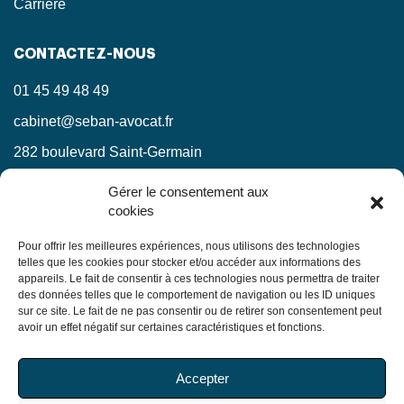
Carrière
CONTACTEZ-NOUS
01 45 49 48 49
cabinet@seban-avocat.fr
282 boulevard Saint-Germain
75007 Paris
Gérer le consentement aux
cookies
LinkedIn
RESTEZ INFORMÉS !
Pour offrir les meilleures expériences, nous utilisons des technologies
telles que les cookies pour stocker et/ou accéder aux informations des
appareils. Le fait de consentir à ces technologies nous permettra de traiter
Ne manquez pas nos actualités juridiques.
des données telles que le comportement de navigation ou les ID uniques
sur ce site. Le fait de ne pas consentir ou de retirer son consentement peut
avoir un effet négatif sur certaines caractéristiques et fonctions.
En soumettant ce formulaire, j’accepte que mes
Accepter
informations soient utilisées exclusivement dans le cadre