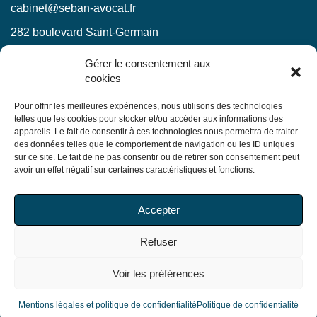
cabinet@seban-avocat.fr
282 boulevard Saint-Germain
75007 Paris
Gérer le consentement aux
cookies
LinkedIn
RESTEZ INFORMÉS !
Pour offrir les meilleures expériences, nous utilisons des technologies
telles que les cookies pour stocker et/ou accéder aux informations des
appareils. Le fait de consentir à ces technologies nous permettra de traiter
Ne manquez pas nos actualités juridiques.
des données telles que le comportement de navigation ou les ID uniques
sur ce site. Le fait de ne pas consentir ou de retirer son consentement peut
avoir un effet négatif sur certaines caractéristiques et fonctions.
En soumettant ce formulaire, j’accepte que mes
Accepter
informations soient utilisées exclusivement dans le cadre
de ma demande, conformément à la
politique de
Refuser
confidentialité du Cabinet
Voir les préférences
© Copyright 2026 Seban Avocats. Tous droits réservés
Mentions légales et politique de confidentialité
Mentions légales et politique de confidentialité
Politique de confidentialité