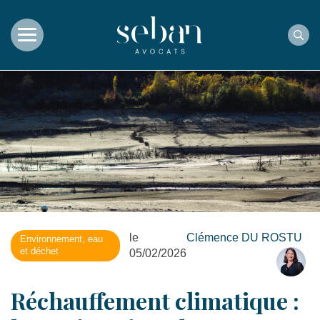
Rec
le
Clémence DU ROSTU
Environnement, eau
et déchet
05/02/2026
Réchauffement climatique :