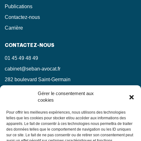
Publications
Contactez-nous
Carrière
CONTACTEZ-NOUS
01 45 49 48 49
cabinet@seban-avocat.fr
282 boulevard Saint-Germain
75007 Paris
Gérer le consentement aux
cookies
LinkedIn
RESTEZ INFORMÉS !
Pour offrir les meilleures expériences, nous utilisons des technologies
telles que les cookies pour stocker et/ou accéder aux informations des
appareils. Le fait de consentir à ces technologies nous permettra de traiter
Ne manquez pas nos actualités juridiques.
des données telles que le comportement de navigation ou les ID uniques
sur ce site. Le fait de ne pas consentir ou de retirer son consentement peut
avoir un effet négatif sur certaines caractéristiques et fonctions.