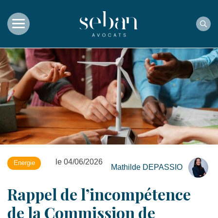
Rec
le 04/06/2026
Energie
Mathilde DEPASSIO
Rappel de l’incompétence
de la Commission de