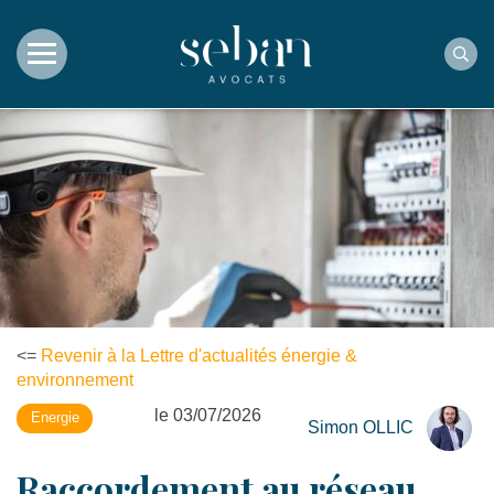
Rec
<=
Revenir à la Lettre d'actualités énergie &
environnement
le 03/07/2026
Energie
Simon OLLIC
Raccordement au réseau