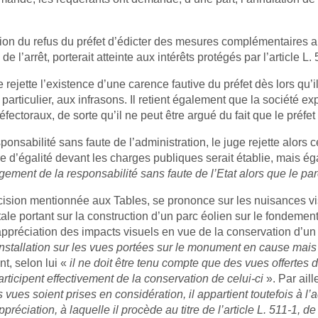
ion du refus du préfet d’édicter des mesures complémentaires a
de l’arrêt, porterait atteinte aux intérêts protégés par l’article
ge rejette l’existence d’une carence fautive du préfet dès lors qu
 particulier, aux infrasons. Il retient également que la société ex
oraux, de sorte qu’il ne peut être argué du fait que le préfet se
onsabilité sans faute de l’administration, le juge rejette alors
e d’égalité devant les charges publiques serait établie, mais 
ment de la responsabilité sans faute de l’Etat alors que le parc
cision mentionnée aux Tables, se prononce sur les nuisances vi
ale portant sur la construction d’un parc éolien sur le fondement
’appréciation des impacts visuels en vue de la conservation d’un 
’installation sur les vues portées sur le monument en cause mais
t, selon lui «
il ne doit être tenu compte que des vues offertes
articipent effectivement de la conservation de celui-ci
». Par aill
vues soient prises en considération, il appartient toutefois à l’a
éciation, à laquelle il procède au titre de l’article L. 511-1, de 