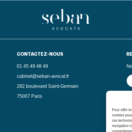
CONTACTEZ-NOUS
RE
01 45 49 48 49
Ne
cabinet@seban-avocat.fr
282 boulevard Saint-Germain
75007 Paris
En
in
le
Pour offrir 
po
cookies pour
ces technolo
navigation ou
consentement