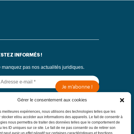
STEZ INFORMÉS !
 manquez pas nos actualités juridiques.
 soumettant ce formulaire, j’accepte que mes
Gérer le consentement aux cookies
formations soient utilisées exclusivement dans
 cadre de ma demande, conformément à la
les meilleures expériences, nous utilisons des technologies telles que les
litique de confidentialité du Cabinet
 stocker et/ou accéder aux informations des appareils. Le fait de consentir à
gies nous permettra de traiter des données telles que le comportement de
 les ID uniques sur ce site. Le fait de ne pas consentir ou de retirer son
 peut avoir un effet négatif sur certaines caractéristiques et fonctions.