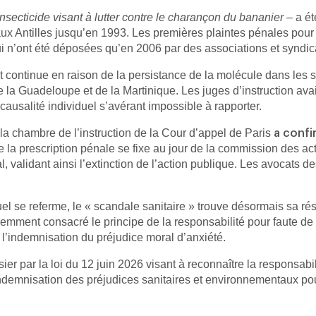
insecticide visant à lutter contre le charançon du bananier
– a ét
 aux Antilles jusqu’en 1993. Les premières plaintes pénales po
i n’ont été déposées qu’en 2006 par des associations et syndic
it continue en raison de la persistance de la molécule dans les 
 la Guadeloupe et de la Martinique. Les juges d’instruction avai
 causalité individuel s’avérant impossible à rapporter.
 la chambre de l’instruction de la Cour d’appel de Paris
a confi
e la prescription pénale se fixe au jour de la commission des act
alidant ainsi l’extinction de l’action publique. Les avocats des
duel se referme, le « scandale sanitaire » trouve désormais sa rés
 récemment consacré le principe de la responsabilité pour faute d
à l’indemnisation du préjudice moral d’anxiété.
sier par la loi du 12 juin 2026 visant à reconnaître la responsab
’indemnisation des préjudices sanitaires et environnementaux po