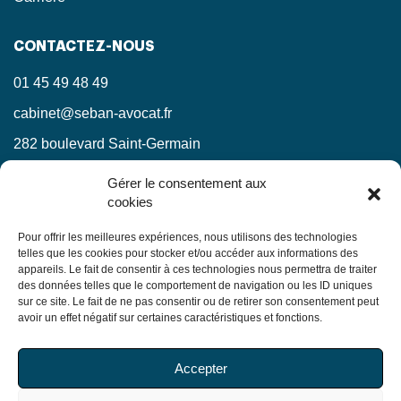
CONTACTEZ-NOUS
01 45 49 48 49
cabinet@seban-avocat.fr
282 boulevard Saint-Germain
75007 Paris
Gérer le consentement aux
cookies
LinkedIn
RESTEZ INFORMÉS !
Pour offrir les meilleures expériences, nous utilisons des technologies
telles que les cookies pour stocker et/ou accéder aux informations des
appareils. Le fait de consentir à ces technologies nous permettra de traiter
Ne manquez pas nos actualités juridiques.
des données telles que le comportement de navigation ou les ID uniques
sur ce site. Le fait de ne pas consentir ou de retirer son consentement peut
avoir un effet négatif sur certaines caractéristiques et fonctions.
En soumettant ce formulaire, j’accepte que mes
Accepter
informations soient utilisées exclusivement dans le cadre