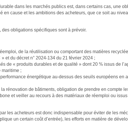
rable dans les marchés publics est, dans certains cas, une oblig
hé en cause et les ambitions des acheteurs, que ce soit au nivea
 des obligations spécifiques sont à prévoir.
éemploi, de la réutilisation ou comportant des matières recyclées 
» et du décret n° 2024-134 du 21 février 2024 ;
 de « produits durables et de qualité » dont 20 % issus de l’agr
e maritime ;
e performance énergétique au-dessus des seuils européens en ap
 la rénovation de bâtiments, obligation de prendre en compte le
rbone et veiller au recours à des matériaux de réemploi ou issu
ar les acheteurs est donc indispensable pour éviter de les méc
plique un certain coût d’entrée), les efforts en matière de dév