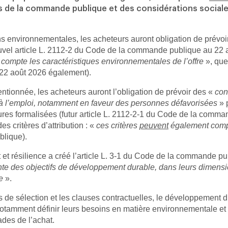
 de la commande publique et des considérations sociale
s environnementales, les acheteurs auront obligation de prévoir 
vel article L. 2112-2 du Code de la commande publique au 22 août
 compte les caractéristiques environnementales de l’offre
», quel
22 août 2026 également).
ntionnée, les acheteurs auront l’obligation de prévoir des «
con
 à l’emploi, notamment en faveur des personnes défavorisées
» 
ures formalisées (futur article L. 2112-2-1 du Code de la comm
es critères d’attribution : «
ces critères
peuvent
également compr
blique).
et résilience a créé l’article L. 3-1 du Code de la commande pu
teinte des objectifs de développement durable, dans leurs dimen
e
».
s de sélection et les clauses contractuelles, le développement d
amment définir leurs besoins en matière environnementale et so
tades de l’achat.