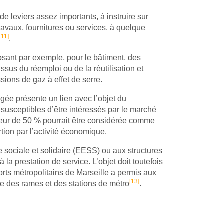
e leviers assez importants, à instruire sur
ravaux, fournitures ou services, à quelque
[11]
.
osant par exemple, pour le bâtiment, des
issus du réemploi ou de la réutilisation et
sions de gaz à effet de serre.
gée présente un lien avec l’objet du
 susceptibles d’être intéressés par le marché
teur de 50 % pourrait être considérée comme
tion par l’activité économique.
sociale et solidaire (EESS) ou aux structures
 à la
prestation de service
. L’objet doit toutefois
orts métropolitains de Marseille a permis aux
[13]
ge des rames et des stations de métro
.