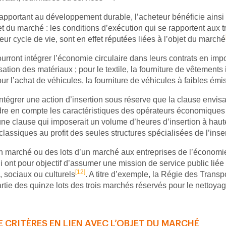
pportant au développement durable, l’acheteur bénéficie ainsi d
t du marché : les conditions d’exécution qui se rapportent aux t
eur cycle de vie, sont en effet réputées liées à l’objet du marché
rront intégrer l’économie circulaire dans leurs contrats en imp
ation des matériaux ; pour le textile, la fourniture de vêtements 
r l’achat de véhicules, la fourniture de véhicules à faibles émis
ntégrer une action d’insertion sous réserve que la clause envisa
endre en compte les caractéristiques des opérateurs économiques
une clause qui imposerait un volume d’heures d’insertion à hau
assiques au profit des seules structures spécialisées de l’inser
 marché ou des lots d’un marché aux entreprises de l’économie 
ui ont pour objectif d’assumer une mission de service public liée
[12]
, sociaux ou culturels
. A titre d’exemple, la Régie des Transp
artie des quinze lots des trois marchés réservés pour le nettoya
E CRITÈRES EN LIEN AVEC L’OBJET DU MARCHÉ