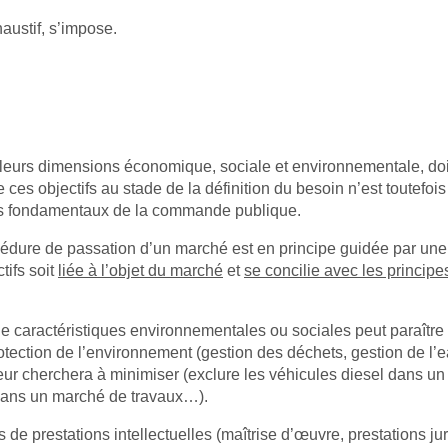
haustif, s’impose.
leurs dimensions économique, sociale et environnementale, doi
de ces objectifs au stade de la définition du besoin n’est toutefoi
pes fondamentaux de la commande publique.
cédure de passation d’un marché est en principe guidée par une 
tifs soit
liée à l’objet du marché
et
se concilie avec les princip
de caractéristiques environnementales ou sociales peut paraître
otection de l’environnement (gestion des déchets, gestion de l’e
r cherchera à minimiser (exclure les véhicules diesel dans un ma
 dans un marché de travaux…).
e prestations intellectuelles (maîtrise d’œuvre, prestations jur