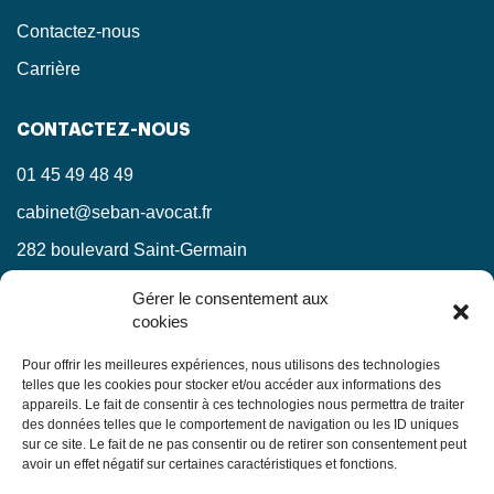
Contactez-nous
Carrière
CONTACTEZ-NOUS
01 45 49 48 49
cabinet@seban-avocat.fr
282 boulevard Saint-Germain
75007 Paris
Gérer le consentement aux
cookies
LinkedIn
RESTEZ INFORMÉS !
Pour offrir les meilleures expériences, nous utilisons des technologies
telles que les cookies pour stocker et/ou accéder aux informations des
appareils. Le fait de consentir à ces technologies nous permettra de traiter
Ne manquez pas nos actualités juridiques.
des données telles que le comportement de navigation ou les ID uniques
sur ce site. Le fait de ne pas consentir ou de retirer son consentement peut
avoir un effet négatif sur certaines caractéristiques et fonctions.