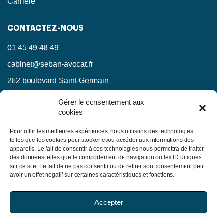
Carrière
CONTACTEZ-NOUS
01 45 49 48 49
cabinet@seban-avocat.fr
282 boulevard Saint-Germain
75007 Paris
Gérer le consentement aux
cookies
LinkedIn
RESTEZ INFORMÉS !
Pour offrir les meilleures expériences, nous utilisons des technologies
telles que les cookies pour stocker et/ou accéder aux informations des
appareils. Le fait de consentir à ces technologies nous permettra de traiter
Ne manquez pas nos actualités juridiques.
des données telles que le comportement de navigation ou les ID uniques
sur ce site. Le fait de ne pas consentir ou de retirer son consentement peut
avoir un effet négatif sur certaines caractéristiques et fonctions.
En soumettant ce formulaire, j’accepte que mes
Accepter
informations soient utilisées exclusivement dans le cadre