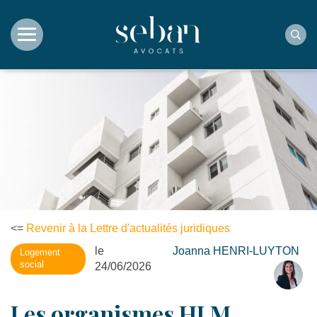
Rec
<=
Revenir à la Lettre d'actualités juridiques
le
Joanna HENRI-LUYTON
Logement
social
24/06/2026
Les organismes HLM