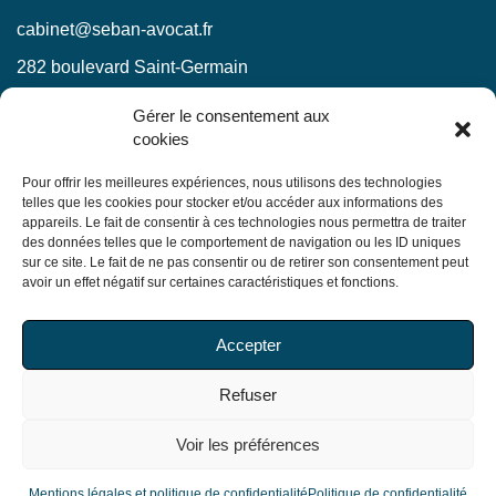
cabinet@seban-avocat.fr
282 boulevard Saint-Germain
75007 Paris
Gérer le consentement aux
cookies
LinkedIn
RESTEZ INFORMÉS !
Pour offrir les meilleures expériences, nous utilisons des technologies
telles que les cookies pour stocker et/ou accéder aux informations des
appareils. Le fait de consentir à ces technologies nous permettra de traiter
Ne manquez pas nos actualités juridiques.
des données telles que le comportement de navigation ou les ID uniques
sur ce site. Le fait de ne pas consentir ou de retirer son consentement peut
avoir un effet négatif sur certaines caractéristiques et fonctions.
En soumettant ce formulaire, j’accepte que mes
Accepter
informations soient utilisées exclusivement dans le cadre
de ma demande, conformément à la
politique de
Refuser
confidentialité du Cabinet
Voir les préférences
© Copyright 2026 Seban Avocats. Tous droits réservés
Mentions légales et politique de confidentialité
Mentions légales et politique de confidentialité
Politique de confidentialité