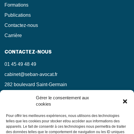
Formations
Publications
Contactez-nous
Carrière
CONTACTEZ-NOUS
01 45 49 48 49
cabinet@seban-avocat.fr
282 boulevard Saint-Germain
75007 Paris
Gérer le consentement aux
cookies
LinkedIn
RESTEZ INFORMÉS !
Pour offrir les meilleures expériences, nous utilisons des technologies
telles que les cookies pour stocker et/ou accéder aux informations des
appareils. Le fait de consentir à ces technologies nous permettra de traiter
Ne manquez pas nos actualités juridiques.
des données telles que le comportement de navigation ou les ID uniques