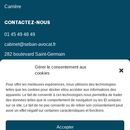
Carrière
CONTACTEZ-NOUS
01 45 49 48 49
cabinet@seban-avocat.fr
282 boulevard Saint-Germain
75007 Paris
Gérer le consentement aux
cookies
LinkedIn
RESTEZ INFORMÉS !
Pour offrir les meilleures expériences, nous utilisons des technologies
telles que les cookies pour stocker et/ou accéder aux informations des
appareils. Le fait de consentir à ces technologies nous permettra de traiter
Ne manquez pas nos actualités juridiques.
des données telles que le comportement de navigation ou les ID uniques
sur ce site. Le fait de ne pas consentir ou de retirer son consentement peut
avoir un effet négatif sur certaines caractéristiques et fonctions.
En soumettant ce formulaire, j’accepte que mes
Accepter