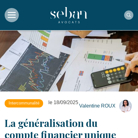
Rec
le 18/09/2025
Intercommunalité
Valentine ROUX
La généralisation du
compte financier unique