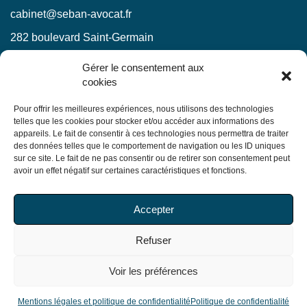
cabinet@seban-avocat.fr
282 boulevard Saint-Germain
75007 Paris
Gérer le consentement aux
cookies
LinkedIn
RESTEZ INFORMÉS !
Pour offrir les meilleures expériences, nous utilisons des technologies
telles que les cookies pour stocker et/ou accéder aux informations des
appareils. Le fait de consentir à ces technologies nous permettra de traiter
Ne manquez pas nos actualités juridiques.
des données telles que le comportement de navigation ou les ID uniques
sur ce site. Le fait de ne pas consentir ou de retirer son consentement peut
avoir un effet négatif sur certaines caractéristiques et fonctions.
En soumettant ce formulaire, j’accepte que mes
Accepter
informations soient utilisées exclusivement dans le cadre
de ma demande, conformément à la
politique de
Refuser
confidentialité du Cabinet
Voir les préférences
© Copyright 2026 Seban Avocats. Tous droits réservés
Mentions légales et politique de confidentialité
Mentions légales et politique de confidentialité
Politique de confidentialité