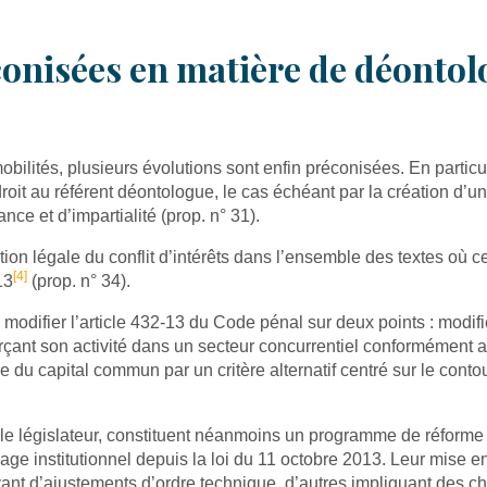
éconisées en matière de déontol
bilités, plusieurs évolutions sont enfin préconisées. En particuli
roit au référent déontologue, le cas échéant par la création d’un 
ce et d’impartialité (prop. n° 31).
ion légale du conflit d’intérêts dans l’ensemble des textes où cet
[4]
13
(prop. n° 34).
à modifier l’article 432-13 du Code pénal sur deux points : modif
rçant son activité dans un secteur concurrentiel conformément aux
 du capital commun par un critère alternatif centré sur le contour
le législateur, constituent néanmoins un programme de réforme co
ge institutionnel depuis la loi du 11 octobre 2013. Leur mise 
evant d’ajustements d’ordre technique, d’autres impliquant des c