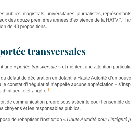
 publics, magistrats, universitaires, journalistes, représentants
lieux des douze premières années d’existence de la HATVP. Il amb
ation de 43 propositions.
 portée transversales
nt une «
portée transversale
» et méritent une attention particuli
du défaut de déclaration en dotant la Haute Autorité d’un pouvoi
le constat d’irrégularité n’appelle aucune appréciation – s’insp
[1]
s d’influence étrangère
.
 droit de communication propre sous astreinte pour l’ensemble de 
les citoyens et les responsables publics.
pose de rebaptiser l’institution «
Haute Autorité pour l’intégrité 