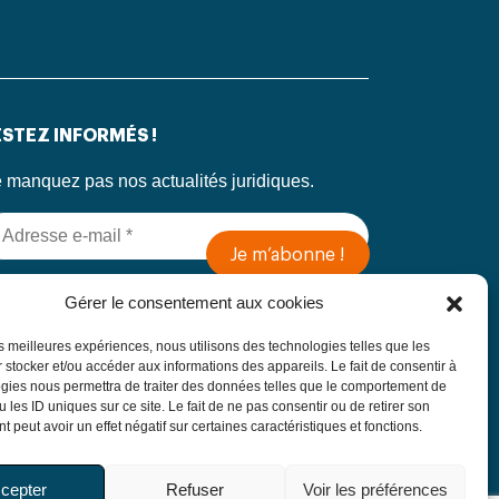
STEZ INFORMÉS !
 manquez pas nos actualités juridiques.
 soumettant ce formulaire, j’accepte que mes
Gérer le consentement aux cookies
formations soient utilisées exclusivement dans
 cadre de ma demande, conformément à la
les meilleures expériences, nous utilisons des technologies telles que les
litique de confidentialité du Cabinet
 stocker et/ou accéder aux informations des appareils. Le fait de consentir à
gies nous permettra de traiter des données telles que le comportement de
 les ID uniques sur ce site. Le fait de ne pas consentir ou de retirer son
 peut avoir un effet négatif sur certaines caractéristiques et fonctions.
cepter
Refuser
Voir les préférences