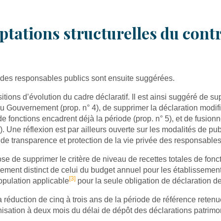
aptations structurelles du cont
e des responsables publics sont ensuite suggérées.
itions d’évolution du cadre déclaratif. Il est ainsi suggéré de s
du Gouvernement (prop. n° 4), de supprimer la déclaration modif
de fonctions encadrent déjà la période (prop. n° 5), et de fusionn
). Une réflexion est par ailleurs ouverte sur les modalités de pu
 de transparence et protection de la vie privée des responsables
pose de supprimer le critère de niveau de recettes totales de fon
issement distinct de celui du budget annuel pour les établissemen
[3]
population applicable
pour la seule obligation de déclaration de 
a réduction de cinq à trois ans de la période de référence reten
onisation à deux mois du délai de dépôt des déclarations patrimo