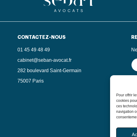
CONTACTEZ-NOUS
RE
01 45 49 48 49
Ne
cabinet@seban-avocat.fr
282 boulevard Saint-Germain
75007 Paris
En
in
le
Pour offrir 
po
cookies pour
ces technolo
navigation ou
consentement
Ac