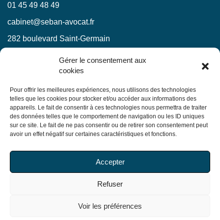
01 45 49 48 49
cabinet@seban-avocat.fr
282 boulevard Saint-Germain
75007 Paris
Gérer le consentement aux
cookies
LinkedIn
RESTEZ INFORMÉS !
Pour offrir les meilleures expériences, nous utilisons des technologies
telles que les cookies pour stocker et/ou accéder aux informations des
appareils. Le fait de consentir à ces technologies nous permettra de traiter
Ne manquez pas nos actualités juridiques.
des données telles que le comportement de navigation ou les ID uniques
sur ce site. Le fait de ne pas consentir ou de retirer son consentement peut
avoir un effet négatif sur certaines caractéristiques et fonctions.
En soumettant ce formulaire, j’accepte que mes
Accepter
informations soient utilisées exclusivement dans le cadre
de ma demande, conformément à la
politique de
Refuser
confidentialité du Cabinet
Voir les préférences
© Copyright 2026 Seban Avocats. Tous droits réservés