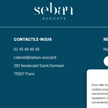
CONTACTEZ-NOUS
RE
01 45 49 48 49
Ne
cabinet@seban-avocat.fr
282 boulevard Saint-Germain
75007 Paris
En
in
le
Pour offrir 
po
cookies pour
ces technolo
navigation ou
consentement