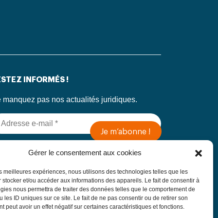
STEZ INFORMÉS !
 manquez pas nos actualités juridiques.
 soumettant ce formulaire, j’accepte que mes
Gérer le consentement aux cookies
formations soient utilisées exclusivement dans
 cadre de ma demande, conformément à la
les meilleures expériences, nous utilisons des technologies telles que les
litique de confidentialité du Cabinet
 stocker et/ou accéder aux informations des appareils. Le fait de consentir à
gies nous permettra de traiter des données telles que le comportement de
 les ID uniques sur ce site. Le fait de ne pas consentir ou de retirer son
 peut avoir un effet négatif sur certaines caractéristiques et fonctions.