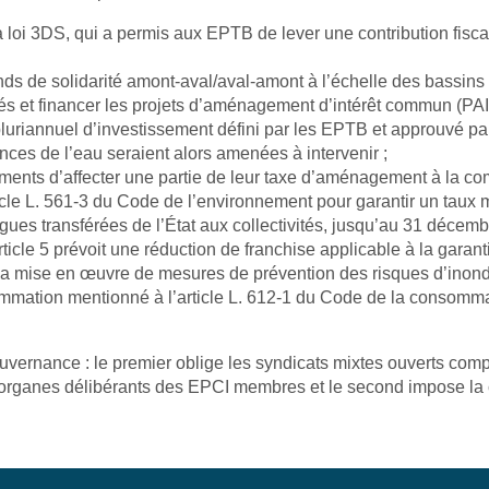
 la loi 3DS, qui a permis aux EPTB de lever une contribution fisca
ds de solidarité amont-aval/aval-amont à l’échelle des bassins 
tés et financer les projets d’aménagement d’intérêt commun (PAI
 pluriannuel d’investissement défini par les EPTB et approuvé p
nces de l’eau seraient alors amenées à intervenir ;
artements d’affecter une partie de leur taxe d’aménagement à la
article L. 561-3 du Code de l’environnement pour garantir un tau
gues transférées de l’État aux collectivités, jusqu’au 31 décemb
ticle 5 prévoit une réduction de franchise applicable à la garant
a mise en œuvre de mesures de prévention des risques d’inondati
mmation mentionné à l’article L. 612-1 du Code de la consommati
la gouvernance : le premier oblige les syndicats mixtes ouverts
 organes délibérants des EPCI membres et le second impose la 