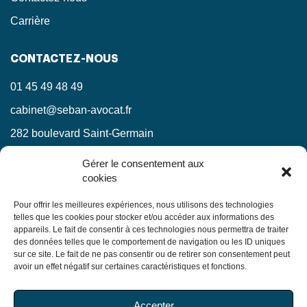
Carrière
CONTACTEZ-NOUS
01 45 49 48 49
cabinet@seban-avocat.fr
282 boulevard Saint-Germain
75007 Paris
Gérer le consentement aux
cookies
LinkedIn
RESTEZ INFORMÉS !
Pour offrir les meilleures expériences, nous utilisons des technologies
telles que les cookies pour stocker et/ou accéder aux informations des
appareils. Le fait de consentir à ces technologies nous permettra de traiter
Ne manquez pas nos actualités juridiques.
des données telles que le comportement de navigation ou les ID uniques
sur ce site. Le fait de ne pas consentir ou de retirer son consentement peut
avoir un effet négatif sur certaines caractéristiques et fonctions.
En soumettant ce formulaire, j’accepte que mes
Accepter