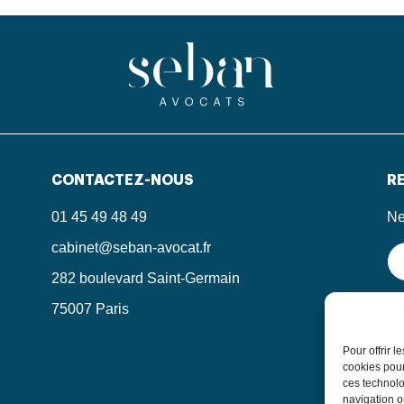
CONTACTEZ-NOUS
RE
01 45 49 48 49
Ne
cabinet@seban-avocat.fr
282 boulevard Saint-Germain
75007 Paris
En
in
le
Pour offrir 
po
cookies pour
ces technolo
navigation ou