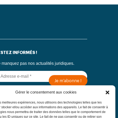
STEZ INFORMÉS !
 manquez pas nos actualités juridiques.
 soumettant ce formulaire, j’accepte que mes
Gérer le consentement aux cookies
formations soient utilisées exclusivement dans
 cadre de ma demande, conformément à la
les meilleures expériences, nous utilisons des technologies telles que les
litique de confidentialité du Cabinet
 stocker et/ou accéder aux informations des appareils. Le fait de consentir à
gies nous permettra de traiter des données telles que le comportement de
 les ID uniques sur ce site. Le fait de ne pas consentir ou de retirer son