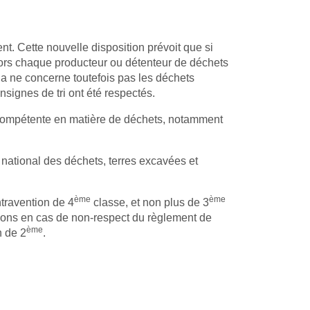
t. Cette nouvelle disposition prévoit que si
ors chaque producteur ou détenteur de déchets
la ne concerne toutefois pas les déchets
nsignes de tri ont été respectés.
ce compétente en matière de déchets, notamment
 national des déchets, terres excavées et
ème
ème
ntravention de 4
classe, et non plus de 3
tions en cas de non-respect du règlement de
ème
n de 2
.