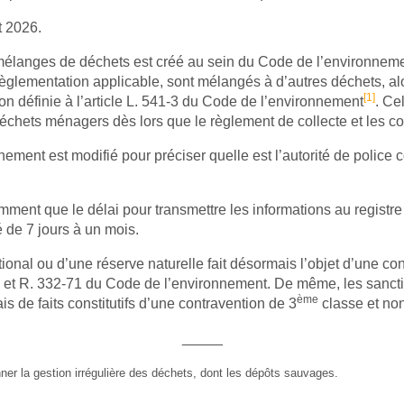
t 2026.
x mélanges de déchets est créé au sein du Code de l’environnemen
glementation applicable, sont mélangés à d’autres déchets, al
[1]
on définie à l’article L. 541-3 du Code de l’environnement
. Ce
déchets ménagers dès lors que le règlement de collecte et les co
nnement est modifié pour préciser quelle est l’autorité de poli
mment que le délai pour transmettre les informations au registre
é de 7 jours à un mois.
onal ou d’une réserve naturelle fait désormais l’objet d’une co
65 et R. 332-71 du Code de l’environnement. De même, les sanc
ème
is de faits constitutifs d’une contravention de 3
classe et no
_____
nner la gestion irrégulière des déchets, dont les dépôts sauvages.