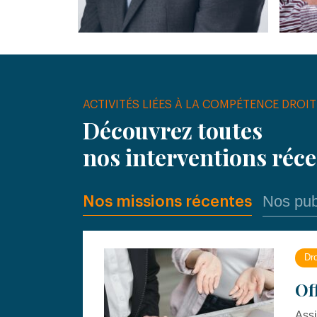
ACTIVITÉS LIÉES À LA COMPÉTENCE DROIT
Découvrez toutes
nos interventions réc
Nos pub
Nos missions récentes
Dro
Of
Assi