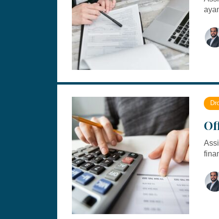
ayan
Dro
Of
Assi
fina