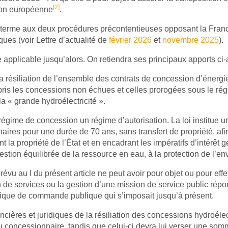
[2]
sion européenne
.
n terme aux deux procédures précontentieuses opposant la Fran
ues (voir Lettre d’actualité de
février 2026
et
novembre 2025
).
e applicable jusqu’alors. On retiendra ses principaux apports ci-
la résiliation de l’ensemble des contrats de concession d’énergi
ris les concessions non échues et celles prorogées sous le régim
la « grande hydroélectricité ».
 régime de concession un régime d’autorisation. La loi institue u
ires pour une durée de 70 ans, sans transfert de propriété, afin 
t la propriété de l’État et en encadrant les impératifs d’intérêt 
stion équilibrée de la ressource en eau, à la protection de l’env
prévu au I du présent article ne peut avoir pour objet ou pour effe
tion de services ou la gestion d’une mission de service public r
gique de commande publique qui s’imposait jusqu’à présent.
cières et juridiques de la résiliation des concessions hydroélect
 du concessionnaire, tandis que celui-ci devra lui verser une somme