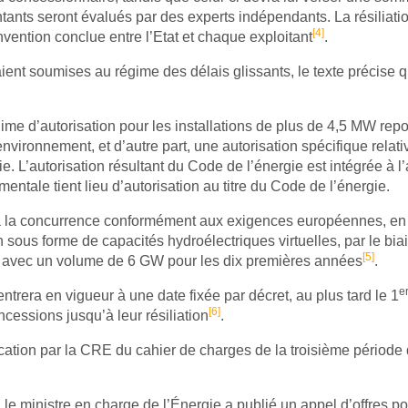
tants seront évalués par des experts indépendants. La résiliation
[4]
vention conclue entre l’Etat et chaque exploitant
.
ent soumises au régime des délais glissants, le texte précise 
égime d’autorisation pour les installations de plus de 4,5 MW rep
nvironnement, et d’autre part, une autorisation spécifique rela
ie. L’autorisation résultant du Code de l’énergie est intégrée à 
mentale tient lieu d’autorisation au titre du Code de l’énergie.
eur à la concurrence conformément aux exigences européennes, 
n sous forme de capacités hydroélectriques virtuelles, par le bi
[5]
, avec un volume de 6 GW pour les dix premières années
.
e
entrera en vigueur à une date fixée par décret, au plus tard le 1
[6]
cessions jusqu’à leur résiliation
.
fication par la CRE du cahier de charges de la troisième période de
 ministre en charge de l’Énergie a publié un appel d’offres porta