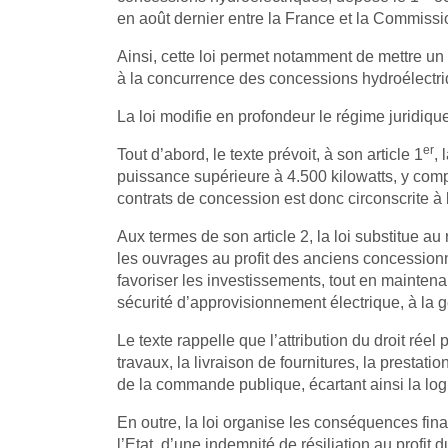
en août dernier entre la France et la Commis
Ainsi, cette loi permet notamment de mettre u
à la concurrence des concessions hydroélectriq
La loi modifie en profondeur le régime juridiqu
er
Tout d’abord, le texte prévoit, à son article 1
, 
puissance supérieure à 4.500 kilowatts, y comp
contrats de concession est donc circonscrite à 
Aux termes de son article 2, la loi substitue au
les ouvrages au profit des anciens concessionna
favoriser les investissements, tout en maintenan
sécurité d’approvisionnement électrique, à la ge
Le texte rappelle que l’attribution du droit réel 
travaux, la livraison de fournitures, la presta
de la commande publique, écartant ainsi la lo
En outre, la loi organise les conséquences finan
l’Etat, d’une indemnité de résiliation au profit