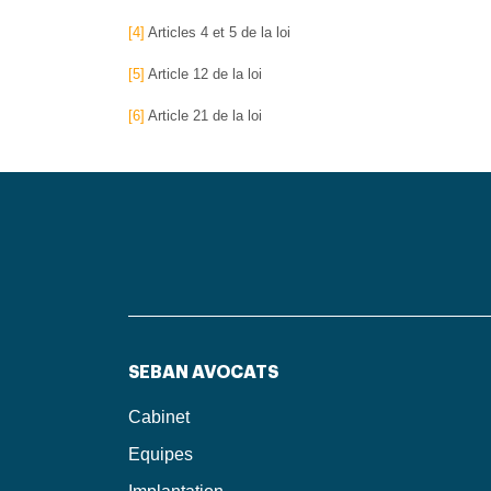
[4]
Articles 4 et 5 de la loi
[5]
Article 12 de la loi
[6]
Article 21 de la loi
SEBAN AVOCATS
Cabinet
Equipes