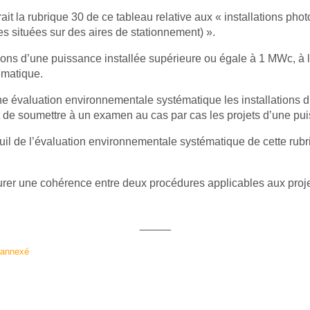
rait la rubrique 30 de ce tableau relative aux « installations pho
res situées sur des aires de stationnement) ».
ations d’une puissance installée supérieure ou égale à 1 MWc, à 
ématique.
 une évaluation environnementale systématique les installation
 et de soumettre à un examen au cas par cas les projets d’une 
 seuil de l’évaluation environnementale systématique de cette rub
rer une cohérence entre deux procédures applicables aux projets
_____
 annexé