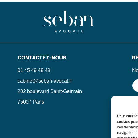
CONTACTEZ-NOUS
RE
01 45 49 48 49
Ne
cabinet@seban-avocat.fr
282 boulevard Saint-Germain
75007 Paris
En
in
le
Pour offrir 
po
cookies pour
ces technolo
navigation ou