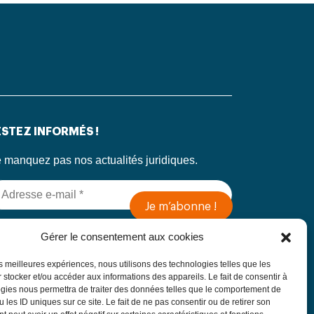
STEZ INFORMÉS !
 manquez pas nos actualités juridiques.
 soumettant ce formulaire, j’accepte que mes
Gérer le consentement aux cookies
formations soient utilisées exclusivement dans
 cadre de ma demande, conformément à la
les meilleures expériences, nous utilisons des technologies telles que les
litique de confidentialité du Cabinet
 stocker et/ou accéder aux informations des appareils. Le fait de consentir à
gies nous permettra de traiter des données telles que le comportement de
 les ID uniques sur ce site. Le fait de ne pas consentir ou de retirer son